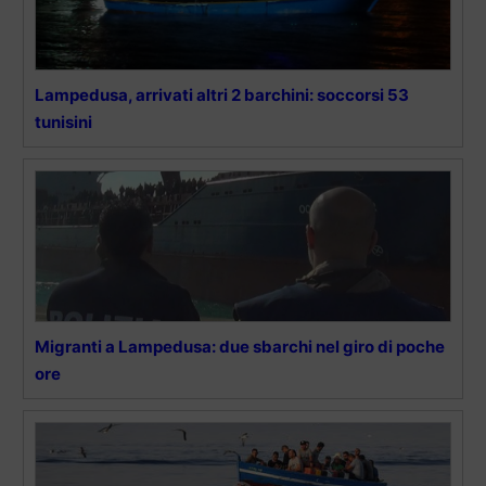
Lampedusa, arrivati altri 2 barchini: soccorsi 53
tunisini
Migranti a Lampedusa: due sbarchi nel giro di poche
ore