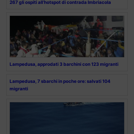
267 gli ospiti all’hotspot di contrada Imbriacola
Lampedusa, approdati 3 barchini con 123 migranti
Lampedusa, 7 sbarchi in poche ore: salvati 104
migranti