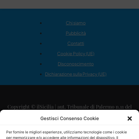
Chi siamo
Pubblicità
Contatti
Cookie Policy (UE)
Disconoscimento
Dichiarazione sulla Privacy (UE)
Copyright © ilSicilia | aut. Tribunale di Palermo n.11 del
29/09/2015
Gestisci Consenso Cookie
Editore: Mercurio Comunicazione Soc. Coop. A.R.L.
Per fornire le migliori esperienze, utilizziamo tecnologie come i cookie
per memorizzare e/o accedere alle informazioni del dispositivo. Il