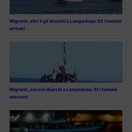
Migranti, altri 3 gli sbarchi a Lampedusa: 33 i tunisini
arrivati
Migranti, ancora sbarchi a Lampedusa: 31 i tunisini
soccorsi