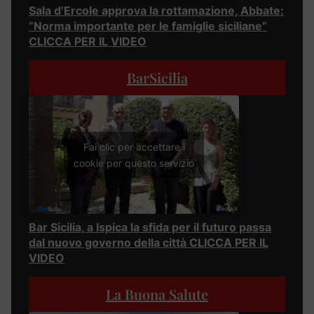
Sala d’Ercole approva la rottamazione, Abbate:
“Norma importante per le famiglie siciliane”
CLICCA PER IL VIDEO
BarSicilia
Fai clic per accettare i
cookie per questo servizio
Bar Sicilia, a Ispica la sfida per il futuro passa
dal nuovo governo della città CLICCA PER IL
VIDEO
La Buona Salute