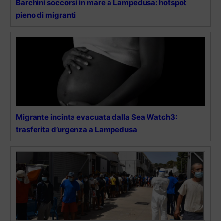
Barchini soccorsi in mare a Lampedusa: hotspot
pieno di migranti
Migrante incinta evacuata dalla Sea Watch3:
trasferita d’urgenza a Lampedusa