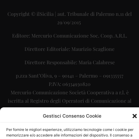
Copyright © ilSicilia | aut. Tribunale di Palermo n.11 del
29/09/2015
Editore: Mercurio Comunicazione Soc. Coop. A.R.L.
Direttore Editoriale: Maurizio Scaglione
Direttore Responsabile: Maria Calabrese
p.zza Sant’Oliva, 9 – 90141 – Palermo – 091335557
P.IVA: 06334930820
Mercurio Comunicazione Società Cooperativa a r.l. è
iscritta al Registro degli Operatori di Comunicazione al
numero 26988
Gestisci Consenso Cookie
Sito gestito da
La Digitale srl
–
info@ladigitale.it
Per fornire le migliori esperienze, utilizziamo tecnologie come i cookie per
memorizzare e/o accedere alle informazioni del dispositivo. Il consenso a