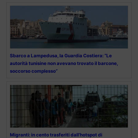
Sbarco a Lampedusa, la Guardia Costiera: “Le
autorità tunisine non avevano trovato il barcone,
soccorso complesso”
Migranti: in cento trasferiti dall’hotspot di