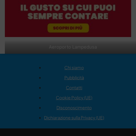
Aeroporto Lampedusa
Chi siamo
Pubblicità
Contatti
Cookie Policy (UE)
Disconoscimento
Dichiarazione sulla Privacy (UE)