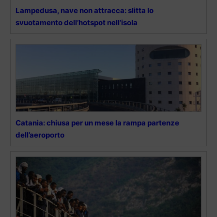
Lampedusa, nave non attracca: slitta lo
svuotamento dell’hotspot nell’isola
Catania: chiusa per un mese la rampa partenze
dell’aeroporto