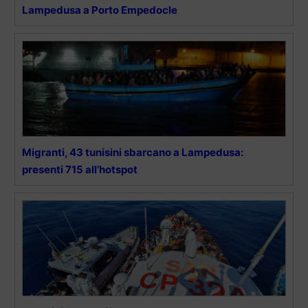
Lampedusa a Porto Empedocle
Migranti, 43 tunisini sbarcano a Lampedusa:
presenti 715 all’hotspot