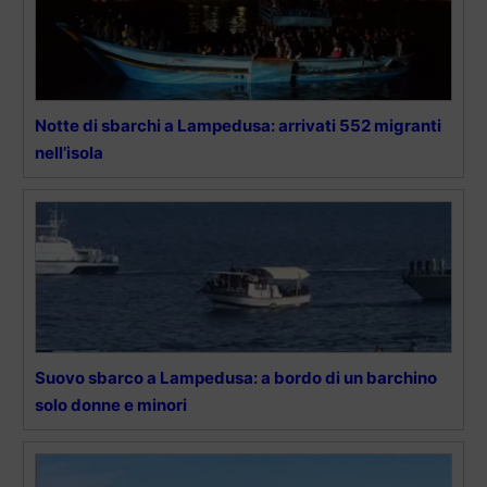
Notte di sbarchi a Lampedusa: arrivati 552 migranti
nell’isola
Suovo sbarco a Lampedusa: a bordo di un barchino
solo donne e minori