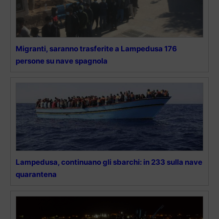
Migranti, saranno trasferite a Lampedusa 176
persone su nave spagnola
Lampedusa, continuano gli sbarchi: in 233 sulla nave
quarantena