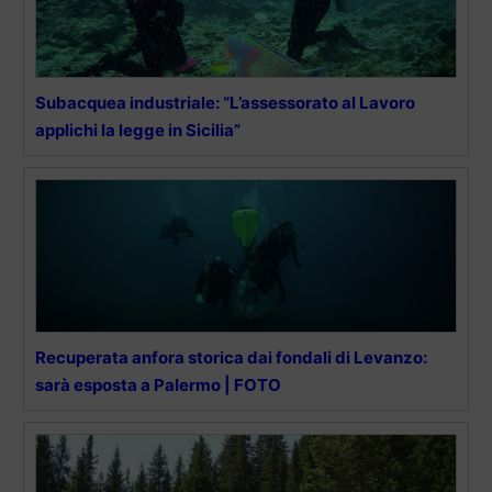
Subacquea industriale: “L’assessorato al Lavoro
applichi la legge in Sicilia”
Recuperata anfora storica dai fondali di Levanzo:
sarà esposta a Palermo | FOTO