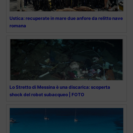
Ustica: recuperate in mare due anfore da relitto nave
romana
Lo Stretto di Messina è una discarica: scoperta
shock del robot subacqueo | FOTO