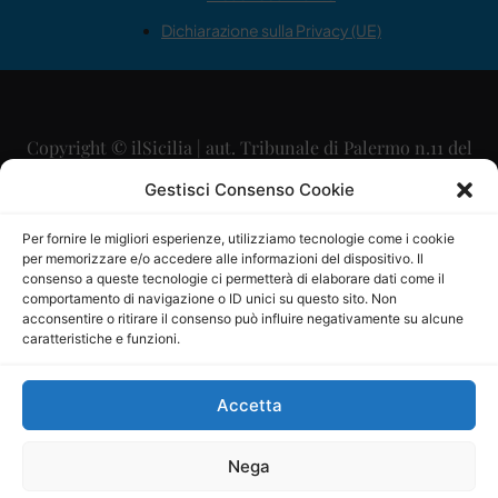
Dichiarazione sulla Privacy (UE)
Copyright © ilSicilia | aut. Tribunale di Palermo n.11 del
29/09/2015
Gestisci Consenso Cookie
Editore: Mercurio Comunicazione Soc. Coop. A.R.L.
Per fornire le migliori esperienze, utilizziamo tecnologie come i cookie
per memorizzare e/o accedere alle informazioni del dispositivo. Il
Direttore Editoriale: Maurizio Scaglione
consenso a queste tecnologie ci permetterà di elaborare dati come il
comportamento di navigazione o ID unici su questo sito. Non
Direttore Responsabile: Maria Calabrese
acconsentire o ritirare il consenso può influire negativamente su alcune
caratteristiche e funzioni.
p.zza Sant’Oliva, 9 – 90141 – Palermo – 091335557
P.IVA: 06334930820
Accetta
Mercurio Comunicazione Società Cooperativa a r.l. è
iscritta al Registro degli Operatori di Comunicazione al
Nega
numero 26988