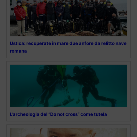
Ustica: recuperate in mare due anfore da relitto nave
romana
L’archeologia del “Do not cross” come tutela