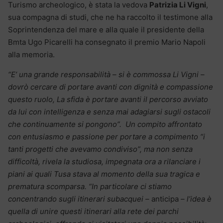
Turismo archeologico, è stata la vedova
Patrizia Li Vigni
,
sua compagna di studi, che ne ha raccolto il testimone alla
Soprintendenza del mare e alla quale il presidente della
Bmta Ugo Picarelli ha consegnato il premio Mario Napoli
alla memoria.
“E’ una grande responsabilità – si è commossa Li Vigni –
dovrò cercare di portare avanti con dignità e compassione
questo ruolo, La sfida è portare avanti il percorso avviato
da lui con intelligenza e senza mai adagiarsi sugli ostacoli
che continuamente si pongono”. Un compito affrontato
con entusiasmo e passione per portare a compimento “i
tanti progetti che avevamo condiviso”, ma non senza
difficoltà, rivela la studiosa, impegnata ora a rilanciare i
piani ai quali Tusa stava al momento della sua tragica e
prematura scomparsa. “In particolare ci stiamo
concentrando sugli itinerari subacquei –
anticipa
– l’idea è
quella di unire questi itinerari alla rete dei parchi