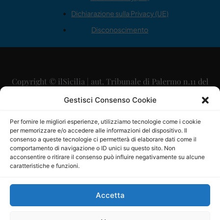
Dichiarazione sulla Privacy (UE)
Disconoscimento
Copyright © ilSicilia | aut. Tribunale di Palermo n.11 del
29/09/2015
Gestisci Consenso Cookie
Editore: Mercurio Comunicazione Soc. Coop. A.R.L.
Per fornire le migliori esperienze, utilizziamo tecnologie come i cookie
per memorizzare e/o accedere alle informazioni del dispositivo. Il
Direttore Editoriale: Maurizio Scaglione
consenso a queste tecnologie ci permetterà di elaborare dati come il
comportamento di navigazione o ID unici su questo sito. Non
Direttore Responsabile: Maria Calabrese
acconsentire o ritirare il consenso può influire negativamente su alcune
caratteristiche e funzioni.
p.zza Sant’Oliva, 9 – 90141 – Palermo – 091335557
P.IVA: 06334930820
Accetta
Mercurio Comunicazione Società Cooperativa a r.l. è
iscritta al Registro degli Operatori di Comunicazione al