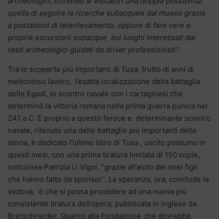
archeologici, offrendo ai visitatori una doppia possibilità:
quella di seguire le ricerche subacquee dal museo grazie
a postazioni di telerilevamento, oppure di fare vere e
proprie escursioni subacque sui luoghi interessati dai
resti archeologici guidati da driver professionisti”.
Tra le scoperte più importanti di Tusa, frutto di anni di
meticoloso lavoro, l’esatta localizzazione della battaglia
delle Egadi, lo scontro navale con i cartaginesi che
determinò la vittoria romana nella prima guerra punica nel
241 a.C. E proprio a questo feroce e determinante scontro
navale, ritenuto una delle battaglie più importanti della
storia, è dedicato l’ultimo libro di Tusa , uscito postumo in
questi mesi, con una prima tiratura limitata di 150 copie,
sottolinea Patrizia Li Vigni, “grazie all’aiuto dei miei figli
che hanno fatto da sponsor”. La speranza, ora, conclude la
vedova, è che si possa procedere ad una nuova più
consistente tiratura dell’opera, pubblicata in inglese da
Bretschneider. Quanto alla Fondazione che dovrebbe