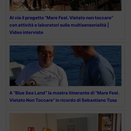
Al via il progetto “Mare Fest. Vietato non toccare”
con attività e laboratori sulla multisensorialità |
Video interviste
A “Blue Sea Land” la mostra itinerante di “Mare Fest.
Vietato Non Toccare” in ricordo di Sebastiano Tusa