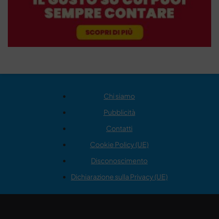
Chi siamo
Pubblicità
Contatti
Cookie Policy (UE)
Disconoscimento
Dichiarazione sulla Privacy (UE)