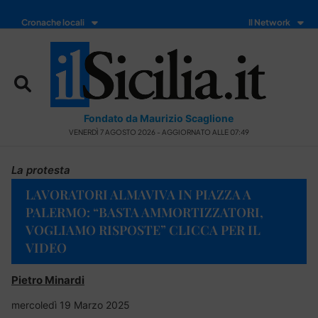
Cronache locali
Il Network
Fondato da Maurizio Scaglione
VENERDÌ 7 AGOSTO 2026 - AGGIORNATO ALLE 07:49
La protesta
LAVORATORI ALMAVIVA IN PIAZZA A
PALERMO: “BASTA AMMORTIZZATORI,
VOGLIAMO RISPOSTE” CLICCA PER IL
VIDEO
Pietro Minardi
mercoledì 19 Marzo 2025