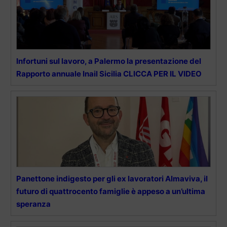
Infortuni sul lavoro, a Palermo la presentazione del
Rapporto annuale Inail Sicilia CLICCA PER IL VIDEO
Panettone indigesto per gli ex lavoratori Almaviva, il
futuro di quattrocento famiglie è appeso a un’ultima
speranza