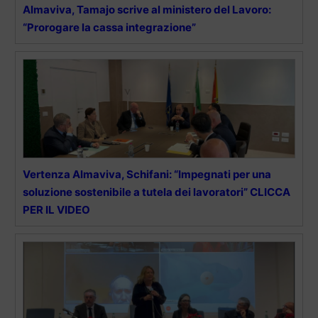
Almaviva, Tamajo scrive al ministero del Lavoro:
“Prorogare la cassa integrazione”
Vertenza Almaviva, Schifani: “Impegnati per una
soluzione sostenibile a tutela dei lavoratori” CLICCA
PER IL VIDEO