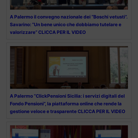
A Palermo il convegno nazionale dei “Boschi vetusti”.
Savarino: “Un bene unico che dobbiamo tutelare e
valorizzare” CLICCA PER IL VIDEO
A Palermo “ClickPensioni Sicilia: i servizi digitali del
Fondo Pensioni”, la piattaforma online che rende la
gestione veloce e trasparente CLICCA PER IL VIDEO