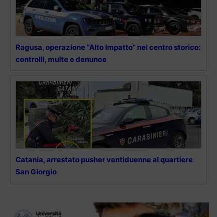
Ragusa, operazione “Alto Impatto” nel centro storico:
controlli, multe e denunce
Catania, arrestato pusher ventiduenne al quartiere
San Giorgio