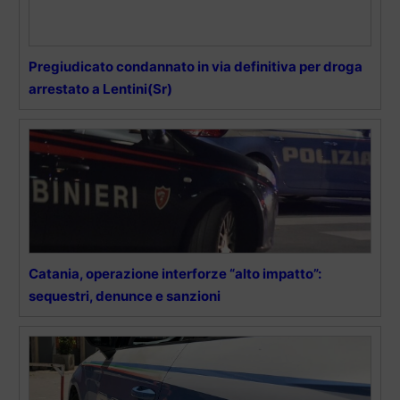
Pregiudicato condannato in via definitiva per droga
arrestato a Lentini(Sr)
Catania, operazione interforze “alto impatto”:
sequestri, denunce e sanzioni