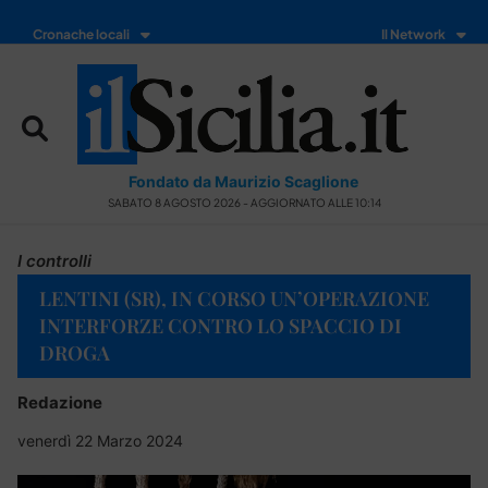
Cronache locali
Il Network
Fondato da Maurizio Scaglione
SABATO 8 AGOSTO 2026 - AGGIORNATO ALLE 10:14
I controlli
LENTINI (SR), IN CORSO UN’OPERAZIONE
INTERFORZE CONTRO LO SPACCIO DI
DROGA
Redazione
venerdì 22 Marzo 2024