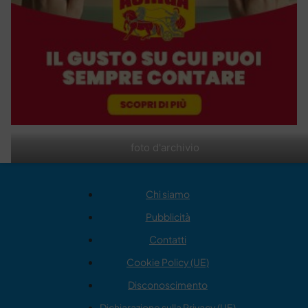
foto d'archivio
Chi siamo
Pubblicità
Contatti
Cookie Policy (UE)
Disconoscimento
Dichiarazione sulla Privacy (UE)