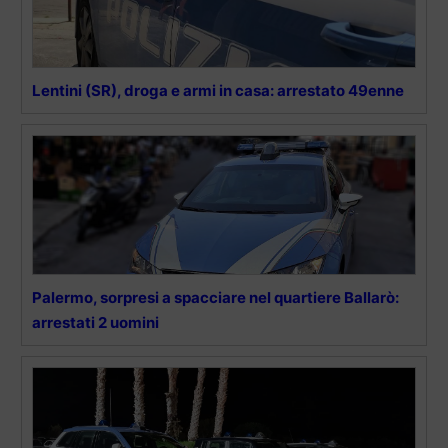
Lentini (SR), droga e armi in casa: arrestato 49enne
Palermo, sorpresi a spacciare nel quartiere Ballarò:
arrestati 2 uomini