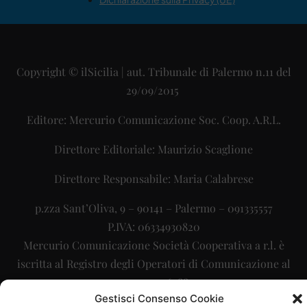
Copyright © ilSicilia | aut. Tribunale di Palermo n.11 del
29/09/2015
Editore: Mercurio Comunicazione Soc. Coop. A.R.L.
Direttore Editoriale: Maurizio Scaglione
Direttore Responsabile: Maria Calabrese
p.zza Sant’Oliva, 9 – 90141 – Palermo – 091335557
P.IVA: 06334930820
Mercurio Comunicazione Società Cooperativa a r.l. è
iscritta al Registro degli Operatori di Comunicazione al
numero 26988
Gestisci Consenso Cookie