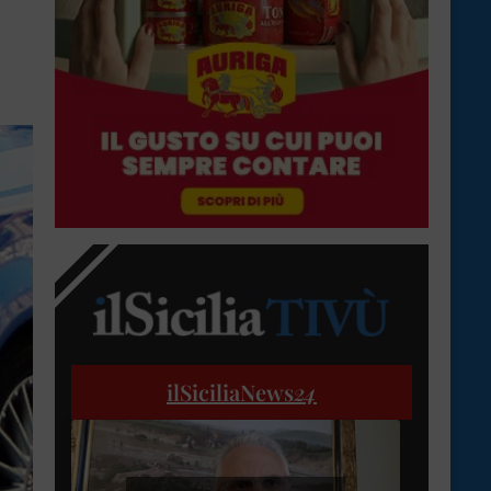
ilSiciliaNews
24