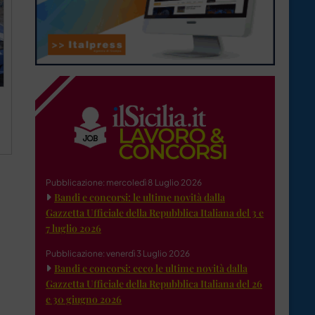
Pubblicazione: mercoledì 8 Luglio 2026
Bandi e concorsi: le ultime novità dalla
Gazzetta Ufficiale della Repubblica Italiana del 3 e
7 luglio 2026
Pubblicazione: venerdì 3 Luglio 2026
Bandi e concorsi: ecco le ultime novità dalla
Gazzetta Ufficiale della Repubblica Italiana del 26
e 30 giugno 2026