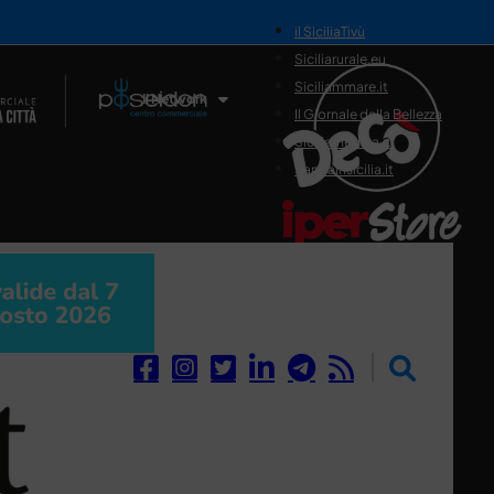
il SiciliaTivù
Siciliarurale.eu
Siciliammare.it
Il Network
Il Giornale della Bellezza
Siciliamedica.it
Sanitainsicilia.it