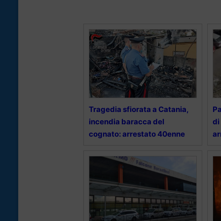
Tragedia sfiorata a Catania,
Pa
incendia baracca del
di
cognato: arrestato 40enne
ar