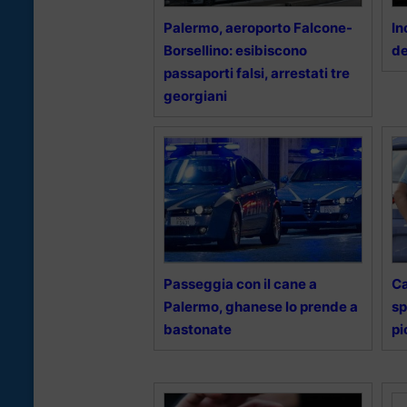
Palermo, aeroporto Falcone-
In
Borsellino: esibiscono
de
passaporti falsi, arrestati tre
georgiani
Passeggia con il cane a
Ca
Palermo, ghanese lo prende a
sp
bastonate
pi