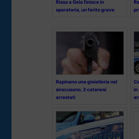
Rissa a Gela finisce in
Ra
sparatoria, un ferito grave
pr
Rapinano una gioielleria nel
Ca
siracusano, 3 catanesi
in
arrestati
ar