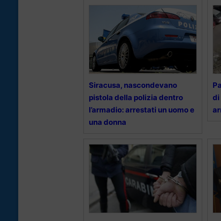
Siracusa, nascondevano
Pa
pistola della polizia dentro
di
l’armadio: arrestati un uomo e
ar
una donna