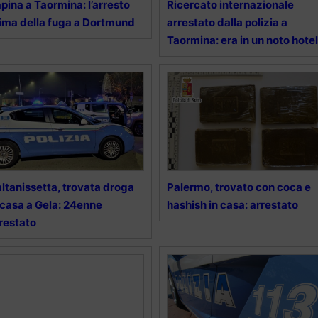
pina a Taormina: l’arresto
Ricercato internazionale
ima della fuga a Dortmund
arrestato dalla polizia a
Taormina: era in un noto hotel
ltanissetta, trovata droga
Palermo, trovato con coca e
 casa a Gela: 24enne
hashish in casa: arrestato
restato