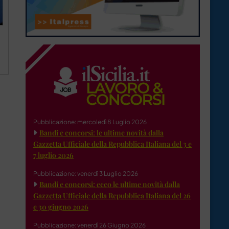
Pubblicazione: mercoledì 8 Luglio 2026
Bandi e concorsi: le ultime novità dalla
Gazzetta Ufficiale della Repubblica Italiana del 3 e
7 luglio 2026
Pubblicazione: venerdì 3 Luglio 2026
Bandi e concorsi: ecco le ultime novità dalla
Gazzetta Ufficiale della Repubblica Italiana del 26
e 30 giugno 2026
Pubblicazione: venerdì 26 Giugno 2026