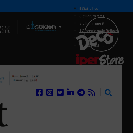
il SiciliaTivù
Siciliarurale.eu
Siciliammare.it
Il Network
Il Giornale della Bellezza
Siciliamedica.it
Sanitainsicilia.it