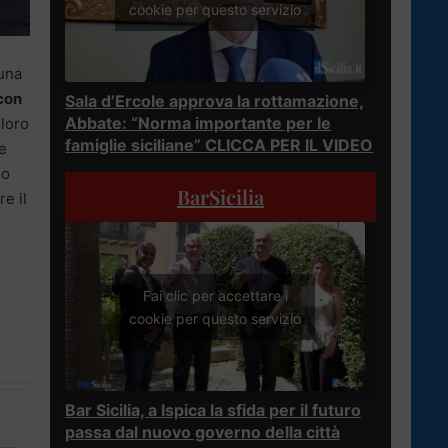
cookie per questo servizio
 una
con
Sala d’Ercole approva la rottamazione,
Abbate: “Norma importante per le
 loro
famiglie siciliane” CLICCA PER IL VIDEO
e
so
BarSicilia
e il
Fai clic per accettare i
cookie per questo servizio
Bar Sicilia, a Ispica la sfida per il futuro
passa dal nuovo governo della città