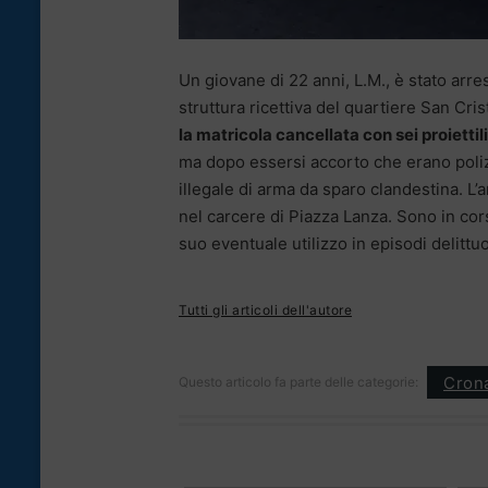
Un giovane di 22 anni, L.M., è stato arre
struttura ricettiva del quartiere San Cri
la matricola cancellata con sei proiettil
ma dopo essersi accorto che erano poliz
illegale di arma da sparo clandestina. L’a
nel carcere di Piazza Lanza. Sono in cors
suo eventuale utilizzo in episodi delittuo
Tutti gli articoli dell'autore
Cron
Questo articolo fa parte delle categorie: