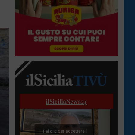
ilSiciliaNews
24
Fai clic per accettare i