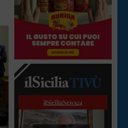
ilSiciliaNews
24