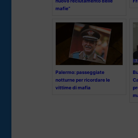
nuovo reclutamento delle
F
mafie”
Palermo: passeggiate
Bu
notturne per ricordare le
Ca
vittime di mafia
pr
ma