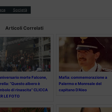
aca
Società
Articoli Correlati
niversario morte Falcone,
Mafia: commemorazione a
rella: “Questo albero è
Palermo e Monreale del
mbolo di rinascita” CLICCA
capitano D’Aleo
ER LE FOTO