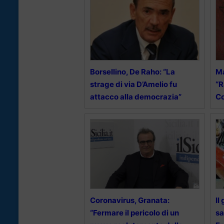
Borsellino, De Raho: “La
Ma
strage di via D’Amelio fu
“R
attacco alla democrazia”
C
Coronavirus, Granata:
Il
“Fermare il pericolo di un
sa