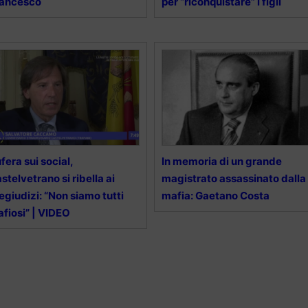
rancesco
per “riconquistare” i figli
fera sui social,
In memoria di un grande
stelvetrano si ribella ai
magistrato assassinato dalla
egiudizi: “Non siamo tutti
mafia: Gaetano Costa
fiosi” | VIDEO