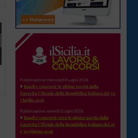
Pubblicazione: mercoledì 8 Luglio 2026
Bandi e concorsi: le ultime novità dalla
Gazzetta Ufficiale della Repubblica Italiana del 3 e
7 luglio 2026
Pubblicazione: venerdì 3 Luglio 2026
Bandi e concorsi: ecco le ultime novità dalla
Gazzetta Ufficiale della Repubblica Italiana del 26
e 30 giugno 2026