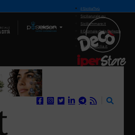
il SiciliaTivù
Siciliarurale.eu
Siciliammare.it
Il Network
Il Giornale della Bellezza
Siciliamedica.it
Sanitainsicilia.it