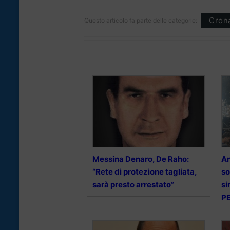
Cron
Questo articolo fa parte delle categorie:
Messina Denaro, De Raho:
An
“Rete di protezione tagliata,
so
sarà presto arrestato”
si
P