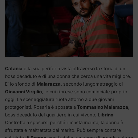
Catania
e la sua periferia vista attraverso la storia di un
boss decaduto e di una donna che cerca una vita migliore.
E’ lo sfondo di
Malarazza
, secondo lungometraggio di
Giovanni Virgilio
, le cui riprese sono cominciate proprio
oggi. La sceneggiatura ruota attorno a due giovani
protagonisti. Rosaria è sposata a
Tommasino Malarazza
,
boss decaduto del quartiere in cui vivono,
Librino
.
Costretta a sposarsi perché rimasta incinta, la donna è
sfruttata e maltrattata dal marito. Può sempre contare
sull’aiuto di
Franco
, suo fratello, un uomo di grande cultura