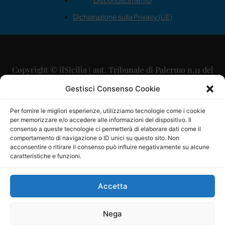
Disconoscimento
Dichiarazione sulla Privacy (UE)
Copyright © ilSicilia | aut. Tribunale di Palermo n.11 del
29/09/2015
Gestisci Consenso Cookie
Editore: Mercurio Comunicazione Soc. Coop. A.R.L.
Per fornire le migliori esperienze, utilizziamo tecnologie come i cookie
per memorizzare e/o accedere alle informazioni del dispositivo. Il
Direttore Editoriale: Maurizio Scaglione
consenso a queste tecnologie ci permetterà di elaborare dati come il
comportamento di navigazione o ID unici su questo sito. Non
Direttore Responsabile: Maria Calabrese
acconsentire o ritirare il consenso può influire negativamente su alcune
caratteristiche e funzioni.
p.zza Sant’Oliva, 9 – 90141 – Palermo – 091335557
P.IVA: 06334930820
Accetta
Mercurio Comunicazione Società Cooperativa a r.l. è
iscritta al Registro degli Operatori di Comunicazione al
Nega
numero 26988