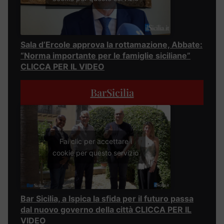
Sala d’Ercole approva la rottamazione, Abbate:
“Norma importante per le famiglie siciliane”
CLICCA PER IL VIDEO
BarSicilia
Fai clic per accettare i
cookie per questo servizio
Bar Sicilia, a Ispica la sfida per il futuro passa
dal nuovo governo della città CLICCA PER IL
VIDEO