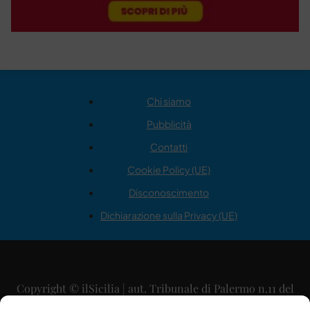
Chi siamo
Pubblicità
Contatti
Cookie Policy (UE)
Disconoscimento
Dichiarazione sulla Privacy (UE)
Copyright © ilSicilia | aut. Tribunale di Palermo n.11 del
29/09/2015