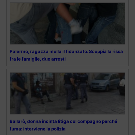
Palermo, ragazza molla il fidanzato. Scoppia la rissa
fra le famiglie, due arresti
Ballarò, donna incinta litiga col compagno perché
fuma: interviene la polizia