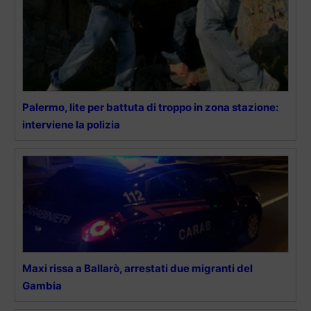
Palermo, lite per battuta di troppo in zona stazione:
interviene la polizia
Maxi rissa a Ballarò, arrestati due migranti del
Gambia