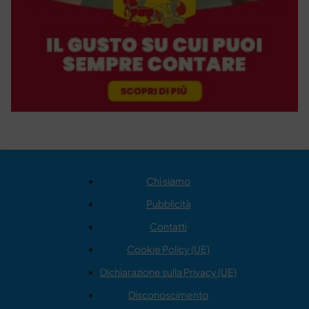
Chi siamo
Pubblicità
Contatti
Cookie Policy (UE)
Dichiarazione sulla Privacy (UE)
Disconoscimento