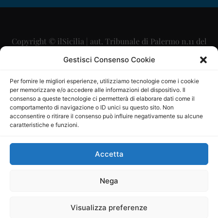
Copyright © ilSicilia | aut. Tribunale di Palermo n.11 del
29/09/2015
Gestisci Consenso Cookie
Editore: Mercurio Comunicazione Soc. Coop. A.R.L.
Per fornire le migliori esperienze, utilizziamo tecnologie come i cookie
per memorizzare e/o accedere alle informazioni del dispositivo. Il
Direttore Editoriale: Maurizio Scaglione
consenso a queste tecnologie ci permetterà di elaborare dati come il
comportamento di navigazione o ID unici su questo sito. Non
Direttore Responsabile: Maria Calabrese
acconsentire o ritirare il consenso può influire negativamente su alcune
caratteristiche e funzioni.
p.zza Sant’Oliva, 9 – 90141 – Palermo – 091335557
P.IVA: 06334930820
Accetta
Mercurio Comunicazione Società Cooperativa a r.l. è
iscritta al Registro degli Operatori di Comunicazione al
Nega
numero 26988
Visualizza preferenze
Sito gestito da
La Digitale srl
–
info@ladigitale.it