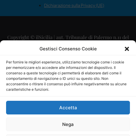
Dichiarazione sulla Privacy (UE)
Copyright © ilSicilia | aut. Tribunale di Palermo n.11 del
29/09/2015
Gestisci Consenso Cookie
Editore: Mercurio Comunicazione Soc. Coop. A.R.L.
Per fornire le migliori esperienze, utilizziamo tecnologie come i cookie
per memorizzare e/o accedere alle informazioni del dispositivo. Il
Direttore Editoriale: Maurizio Scaglione
consenso a queste tecnologie ci permetterà di elaborare dati come il
comportamento di navigazione o ID unici su questo sito. Non
Direttore Responsabile: Maria Calabrese
acconsentire o ritirare il consenso può influire negativamente su alcune
caratteristiche e funzioni.
p.zza Sant’Oliva, 9 – 90141 – Palermo – 091335557
P.IVA: 06334930820
Accetta
Mercurio Comunicazione Società Cooperativa a r.l. è
iscritta al Registro degli Operatori di Comunicazione al
Nega
numero 26988