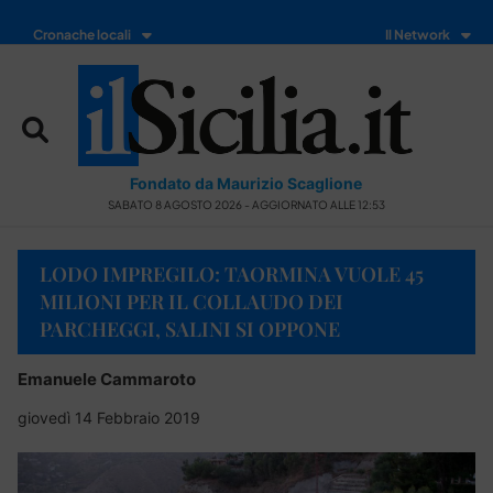
Cronache locali
Il Network
Fondato da Maurizio Scaglione
SABATO 8 AGOSTO 2026 - AGGIORNATO ALLE 12:53
LODO IMPREGILO: TAORMINA VUOLE 45
MILIONI PER IL COLLAUDO DEI
PARCHEGGI, SALINI SI OPPONE
Emanuele Cammaroto
giovedì 14 Febbraio 2019