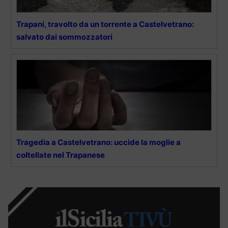
Trapani, travolto da un torrente a Castelvetrano:
salvato dai sommozzatori
Tragedia a Castelvetrano: uccide la moglie a
coltellate nel Trapanese