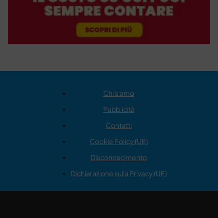
Chi siamo
Pubblicità
Contatti
Cookie Policy (UE)
Disconoscimento
Dichiarazione sulla Privacy (UE)