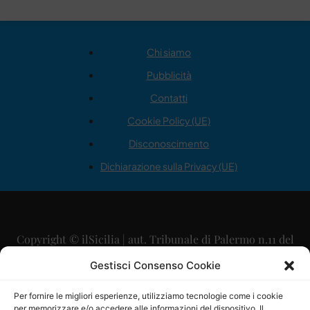
Chi siamo
Pubblicità
Contatti
Cookie Policy (UE)
Disconoscimento
Dichiarazione sulla Privacy (UE)
Copyright © ilSicilia | aut. Tribunale di Palermo n.11 del
29/09/2015
Gestisci Consenso Cookie
Editore: Mercurio Comunicazione Soc. Coop. A.R.L.
Per fornire le migliori esperienze, utilizziamo tecnologie come i cookie
per memorizzare e/o accedere alle informazioni del dispositivo. Il