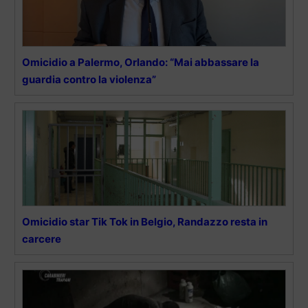
Omicidio a Palermo, Orlando: “Mai abbassare la
guardia contro la violenza”
Omicidio star Tik Tok in Belgio, Randazzo resta in
carcere