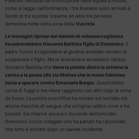
Palermo Secondo la ricostruzione della squadra mobile,
come si legge nell’ordinanza, i tre Romano sono arrivati a
bordo di tre scooter insieme ad altre tre persone
domenica notte nella zona della
Vucciria
.
Le immagini riprese dai sistemi di videosorveglianza
incastrerebbero Giovanni Battista figlio di Domenico.
Il
padre l’unico a rispondere al giudice avrebbe cercato di
scagionare il figlio. Ma le telecamere avrebbero ripreso
Giovanni Battista che
tiene la pistola dietro la schiena la
carica e la passa allo zio Matteo che in modo fulmineo
inizia a sparare contro Emanuele Burgio
. Quest’ultimo
cerca di fuggire ma viene raggiunto con altri colpi di arma
da fuoco. La polizia scientifica ha trovato sul selciato sia
alcune macchie di sangue che un’ogiva calibro nove e tre
bossoli. Da chiarire ancora il movente dell’omicidio.
Domenico l’unico indagato che ha parlato ha raccontato
che tutto è iniziato dopo un banale incidente.