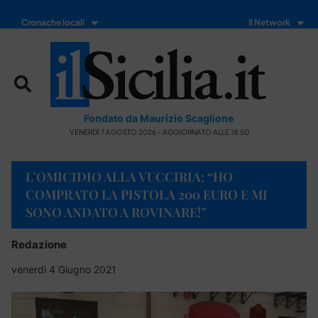
Cronache locali
Il Network
Fondato da Maurizio Scaglione
VENERDÌ 7 AGOSTO 2026 - AGGIORNATO ALLE 18:50
L’OMICIDIO ALLA VUCCIRIA: “HO
COMPRATO LA PISTOLA 200 EURO E MI
SONO ANDATO A ROVINARE!”
Redazione
venerdì 4 Giugno 2021