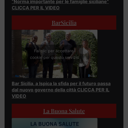
“Norma importante per le famiglie siciliane”
CLICCA PER IL VIDEO
BarSicilia
Fai clic per accettare i
cookie per questo servizio
Bar Sicilia, a Ispica la sfida per il futuro passa
dal nuovo governo della città CLICCA PER IL
VIDEO
La Buona Salute