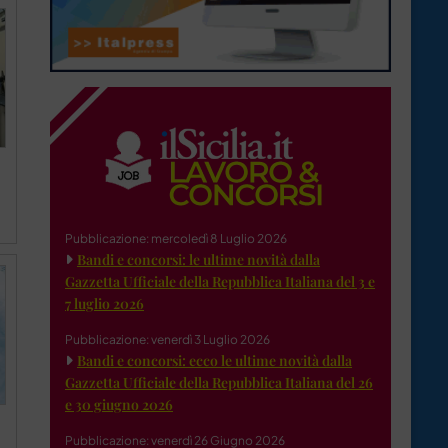
Pubblicazione: mercoledì 8 Luglio 2026
Bandi e concorsi: le ultime novità dalla
Gazzetta Ufficiale della Repubblica Italiana del 3 e
7 luglio 2026
Pubblicazione: venerdì 3 Luglio 2026
Bandi e concorsi: ecco le ultime novità dalla
Gazzetta Ufficiale della Repubblica Italiana del 26
e 30 giugno 2026
Pubblicazione: venerdì 26 Giugno 2026