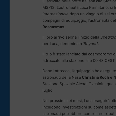
E’ arrivato nella notte italiana alla Stazi
MS-13. L’astronauta Luca Parmitano, si le
Internazionale
dopo un viaggio di sei or
compagni di equipaggio, l’astronauta de
Roscosmos
.
Il loro arrivo segna l’inizio della
Spedizi
per Luca, denominata ‘
Beyond
‘.
Il trio è stato lanciato dal cosmodromo d
attraccato alla stazione alle 00:48 CEST 
Dopo l’attracco, l’equipaggio ha eseguito 
astronauti della Nasa
Christina Koch
e
N
Stazione Spaziale Alexei Ovchinin, quand
luglio.
Nei prossimi sei mesi, Luca eseguirà ol
includono investigazioni su come aspett
astronauti potrebbero controllare robot