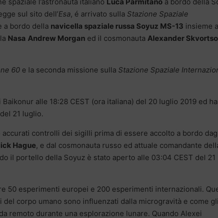
one spaziale l’astronauta italiano
Luca Parmitano
a bordo della S
gge sul sito dell’
Esa
, é arrivato sulla
Stazione Spaziale
e a bordo della
navicella spaziale russa Soyuz MS-13
insieme a
lla
Nasa
Andrew Morgan
ed il cosmonauta
Alexander Skvortso
one 60
e la seconda missione sulla
Stazione Spaziale Internazio
i Baikonur alle 18:28 CEST (ora italiana) del 20 luglio 2019 ed ha
del 21 luglio.
accurati controlli dei sigilli prima di essere accolto a bordo dag
ick Hague
, e dal cosmonauta russo ed attuale comandante dell
o il portello della Soyuz è stato aperto alle 03:04 CEST del 21
tre 50 esperimenti europei e 200 esperimenti internazionali. Que
i del corpo umano sono influenzati dalla microgravità e come gl
 da remoto durante una esplorazione lunare. Quando Alexei