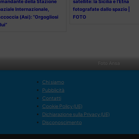
mandante della Stazione
satellite: la Sicilia e l’Etna
aziale Internazionale,
fotografate dallo spazio |
ccoccia (Asi): “Orgogliosi
FOTO
 lui”
Foto Ansa
Chi siamo
Pubblicità
Contatti
Cookie Policy (UE)
Dichiarazione sulla Privacy (UE)
Disconoscimento