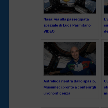
Nasa: via alla passeggiata
L’
spaziale di Luca Parmitano |
su
VIDEO
de
Astroluca rientra dallo spazio,
Cu
Musumeci pronto a conferirgli
sf
un’onorificenza
m