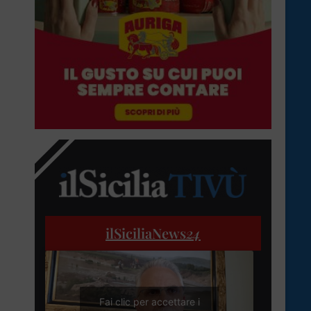
ilSiciliaNews
24
Fai clic per accettare i