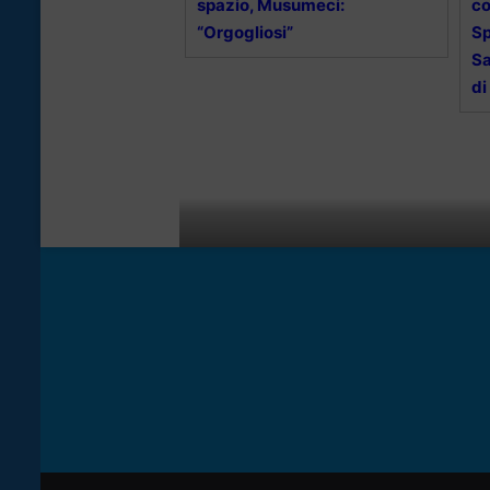
spazio, Musumeci:
co
“Orgogliosi”
Sp
Sa
di