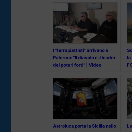
I “terrapiattisti” arrivano a
So
Palermo: “Il diavolo è il leader
la
dei poteri forti” | Video
F
Astroluca porta la Sicilia nello
Lu