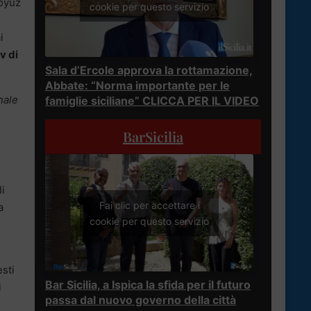
oyuz
cookie per questo servizio
i
v di
Sala d’Ercole approva la rottamazione,
Abbate: “Norma importante per le
nale
famiglie siciliane” CLICCA PER IL VIDEO
BarSicilia
li
Fai clic per accettare i
a
cookie per questo servizio
sti
Bar Sicilia, a Ispica la sfida per il futuro
i
passa dal nuovo governo della città