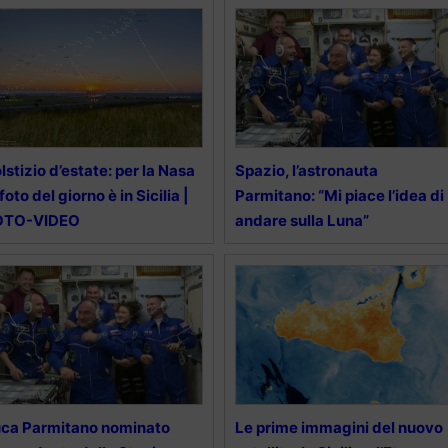
lstizio d’estate: per la Nasa
Spazio, l’astronauta
 foto del giorno è in Sicilia |
Parmitano: “Mi piace l’idea di
OTO-VIDEO
andare sulla Luna”
ca Parmitano nominato
Le prime immagini del nuovo