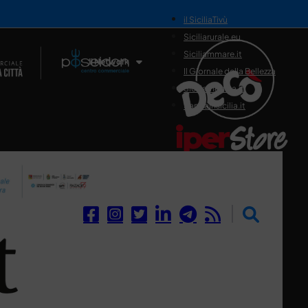
il SiciliaTivù
Siciliarurale.eu
Siciliammare.it
Il Network
Il Giornale della Bellezza
Siciliamedica.it
Sanitainsicilia.it