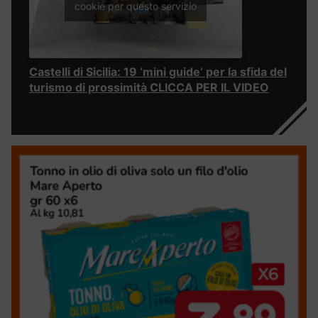
cookie per questo servizio
Castelli di Sicilia: 19 ‘mini guide’ per la sfida del
turismo di prossimità CLICCA PER IL VIDEO