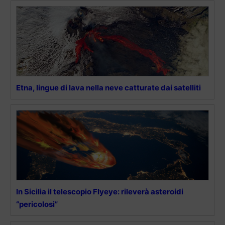
Etna, lingue di lava nella neve catturate dai satelliti
In Sicilia il telescopio Flyeye: rileverà asteroidi
“pericolosi”