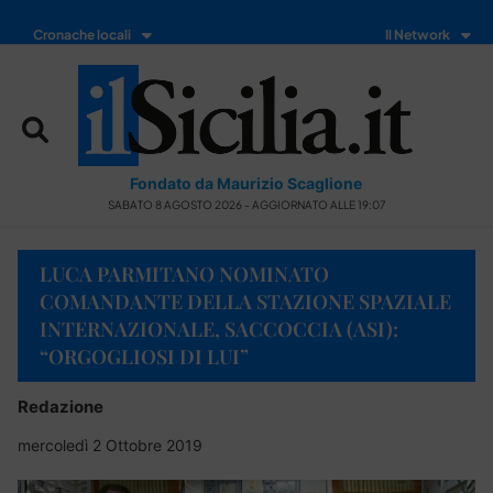
Cronache locali
Il Network
Fondato da Maurizio Scaglione
SABATO 8 AGOSTO 2026 - AGGIORNATO ALLE 19:07
LUCA PARMITANO NOMINATO
COMANDANTE DELLA STAZIONE SPAZIALE
INTERNAZIONALE, SACCOCCIA (ASI):
“ORGOGLIOSI DI LUI”
Redazione
mercoledì 2 Ottobre 2019