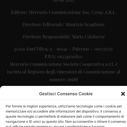
Editore: Mercurio Comunicazione Soc. Coop. A.R.L.
Direttore Editoriale: Maurizio Scaglione
Direttore Responsabile: Maria Calabrese
p.zza Sant’Oliva, 9 – 90141 – Palermo – 091335557
P.IVA: 06334930820
Mercurio Comunicazione Società Cooperativa a r.l. è
iscritta al Registro degli Operatori di Comunicazione al
numero 26988
Sito gestito da
La Digitale srl
–
info@ladigitale.it
Gestisci Consenso Cookie
Per fornire le migliori esperienze, utilizziamo tecnologie come i cookie per
memorizzare e/o accedere alle informazioni del dispositivo. Il consenso a
queste tecnologie ci permetterà di elaborare dati come il comportamento di
navigazione o ID unici su questo sito. Non acconsentire o ritirare il consenso
può influire negativamente su alcune caratteristiche e funzioni.