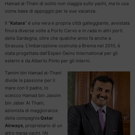
Hamad al-Thani di solito non viaggia sullo yacht, ma lo usa
come base di appoggio per le sue vacanze.
Il “
Katara
” è una vera e propria città galleggiante, avvistata
finora diverse volte a Porto Cervo e in rada in altri porti
della Sardegna, oltre che qualche anno fa anche a
Siracusa. L’imbarcazione costruita a Brema nel 2010, è
stata progettata dall’Espen Oeino International per gli
esterni e da Alberto Pinto per gli interni.
Tamim bin Hamad al-Thani
divide la passione per il
mare con il padre, lo
sceicco Hamad bin Jassim
bin Jaber Al Thani,
azionista di maggioranza
della compagnia
Qatar
Airways
, proprietario di un
altro mega yacht, l’Al