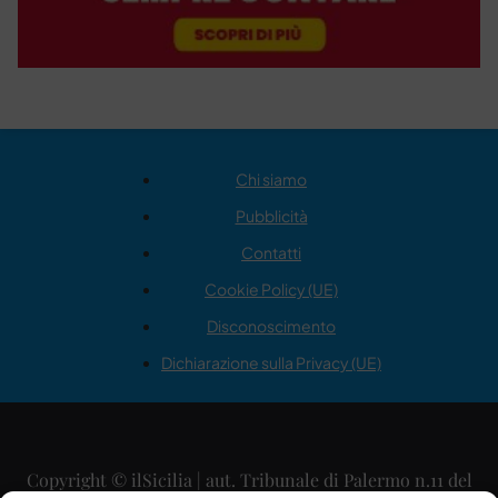
Chi siamo
Pubblicità
Contatti
Cookie Policy (UE)
Disconoscimento
Dichiarazione sulla Privacy (UE)
Copyright © ilSicilia | aut. Tribunale di Palermo n.11 del