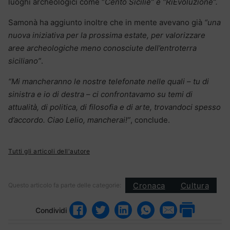
luoghi archeologici come “
Cento Sicilie” e “RiEvoluzione”.
Samonà ha aggiunto inoltre che in mente avevano già
“
una
nuova iniziativa per la prossima estate, per valorizzare
aree archeologiche meno conosciute dell’entroterra
siciliano”
.
“Mi mancheranno le nostre telefonate nelle quali
–
tu di
sinistra e io di destra – ci confrontavamo su temi di
attualità, di politica, di filosofia e di arte, trovandoci spesso
d’accordo. Ciao Lelio, mancherai!”
, conclude.
Tutti gli articoli dell'autore
Cronaca
Cultura
Questo articolo fa parte delle categorie:
Condividi