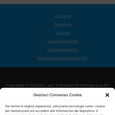
Chi siamo
Pubblicità
Contatti
Cookie Policy (UE)
Disconoscimento
Dichiarazione sulla Privacy (UE)
Copyright © ilSicilia | aut. Tribunale di Palermo n.11 del
29/09/2015
Gestisci Consenso Cookie
Editore: Mercurio Comunicazione Soc. Coop. A.R.L.
Per fornire le migliori esperienze, utilizziamo tecnologie come i cookie
per memorizzare e/o accedere alle informazioni del dispositivo. Il
Direttore Editoriale: Maurizio Scaglione