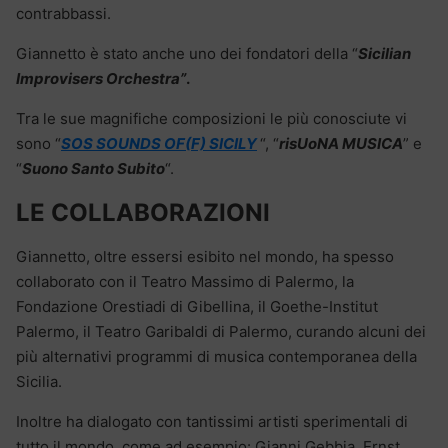
contrabbassi.
Giannetto è stato anche uno dei fondatori della “
Sicilian
Improvisers Orchestra”
.
Tra le sue magnifiche composizioni le più conosciute vi
sono “
SOS SOUNDS OF(F) SICILY
“, “
risUoNA MUSICA
” e
“
Suono Santo Subito
“.
LE COLLABORAZIONI
Giannetto, oltre essersi esibito nel mondo, ha spesso
collaborato con il Teatro Massimo di Palermo, la
Fondazione Orestiadi di Gibellina, il Goethe-Institut
Palermo, il Teatro Garibaldi di Palermo, curando alcuni dei
più alternativi programmi di musica contemporanea della
Sicilia.
Inoltre ha dialogato con tantissimi artisti sperimentali di
tutto il mondo, come ad esempio: Gianni Gebbia, Ernst