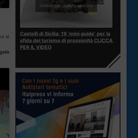
cookie per questo servizio
Castelli di Sicilia: 19 ‘mini guide’ per la
ed al
sfida del turismo di prossimità CLICCA
PER IL VIDEO
gelo