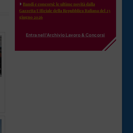
Bandi e concorsi: le ultime novità dalla
Gazzetta Ufficiale della Repubblica Italiana del 23
giugno 2026
Entra nell'Archivio Lavoro & Concorsi
à