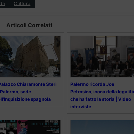
da
Cultura
Articoli Correlati
 Palazzo Chiaramonte Steri
Palermo ricorda Joe
 Palermo, sede
Petrosino, icona della legalit
ll’Inquisizione spagnola
che ha fatto la storia | Video
interviste