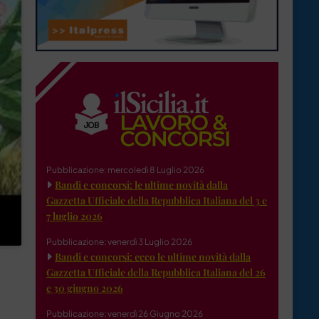
Pubblicazione: mercoledì 8 Luglio 2026
Bandi e concorsi: le ultime novità dalla
Gazzetta Ufficiale della Repubblica Italiana del 3 e
7 luglio 2026
Pubblicazione: venerdì 3 Luglio 2026
Bandi e concorsi: ecco le ultime novità dalla
Gazzetta Ufficiale della Repubblica Italiana del 26
e 30 giugno 2026
Pubblicazione: venerdì 26 Giugno 2026