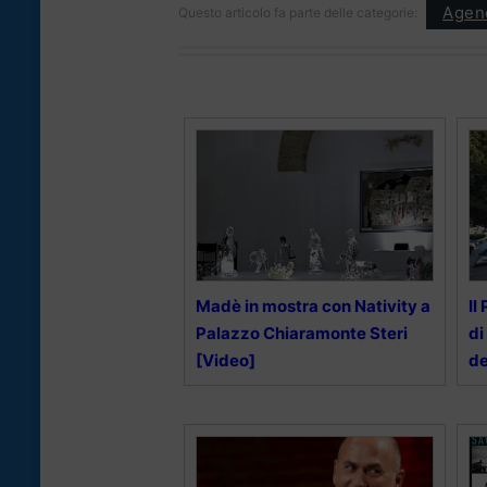
Agen
Questo articolo fa parte delle categorie:
Madè in mostra con Nativity a
Il
Palazzo Chiaramonte Steri
di
[Video]
de