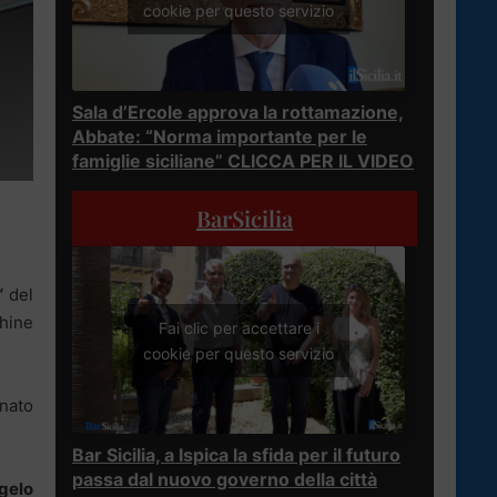
cookie per questo servizio
Sala d’Ercole approva la rottamazione,
Abbate: “Norma importante per le
famiglie siciliane” CLICCA PER IL VIDEO
BarSicilia
”
del
chine
Fai clic per accettare i
cookie per questo servizio
enato
Bar Sicilia, a Ispica la sfida per il futuro
passa dal nuovo governo della città
gelo