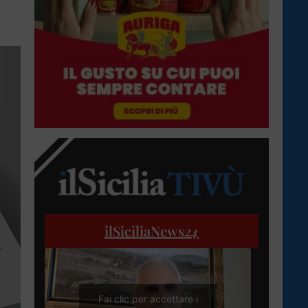
ilSiciliaNews
24
Fai clic per accettare i