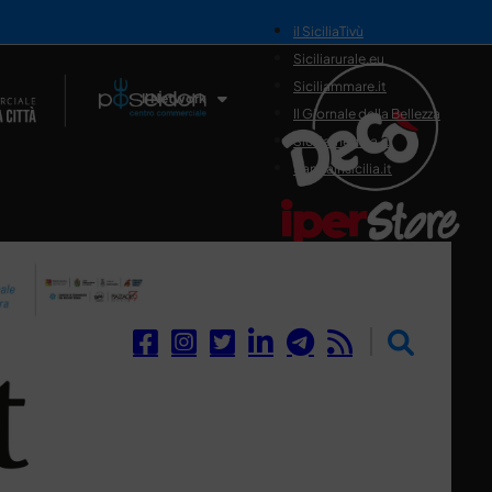
il SiciliaTivù
Siciliarurale.eu
Siciliammare.it
Il Network
Il Giornale della Bellezza
Siciliamedica.it
Sanitainsicilia.it