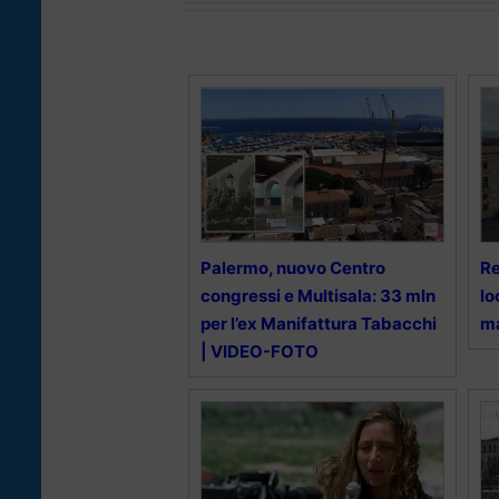
Palermo, nuovo Centro
Re
congressi e Multisala: 33 mln
lo
per l’ex Manifattura Tabacchi
ma
| VIDEO-FOTO