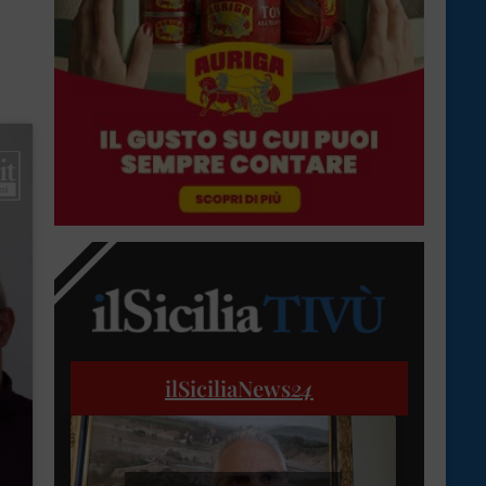
ilSiciliaNews
24