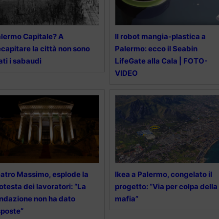
lermo Capitale? A
Il robot mangia-plastica a
capitare la città non sono
Palermo: ecco il Seabin
ati i sabaudi
LifeGate alla Cala | FOTO-
VIDEO
atro Massimo, esplode la
Ikea a Palermo, congelato il
otesta dei lavoratori: “La
progetto: “Via per colpa della
ndazione non ha dato
mafia”
sposte”