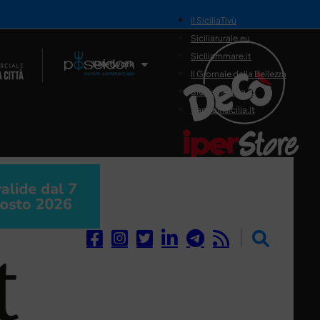
il SiciliaTivù
Siciliarurale.eu
Siciliammare.it
Il Network
Il Giornale della Bellezza
Siciliamedica.it
Sanitainsicilia.it