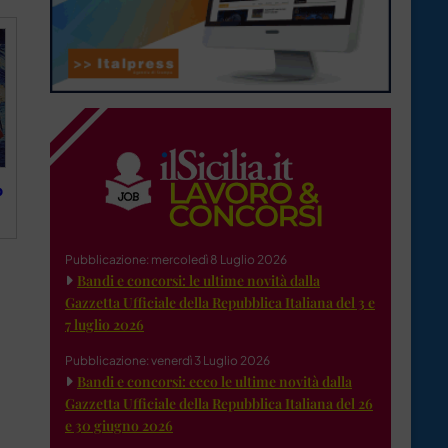
o
Pubblicazione: mercoledì 8 Luglio 2026
Bandi e concorsi: le ultime novità dalla
Gazzetta Ufficiale della Repubblica Italiana del 3 e
7 luglio 2026
Pubblicazione: venerdì 3 Luglio 2026
Bandi e concorsi: ecco le ultime novità dalla
Gazzetta Ufficiale della Repubblica Italiana del 26
e 30 giugno 2026