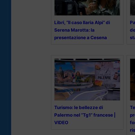
Libri, “Il caso Ilaria Alpi” di
Pa
Serena Marotta: la
de
presentazione a Cesena
st
Turismo: le bellezze di
Te
Palermo nel “Tg1” francese |
pr
VIDEO
fo
ri