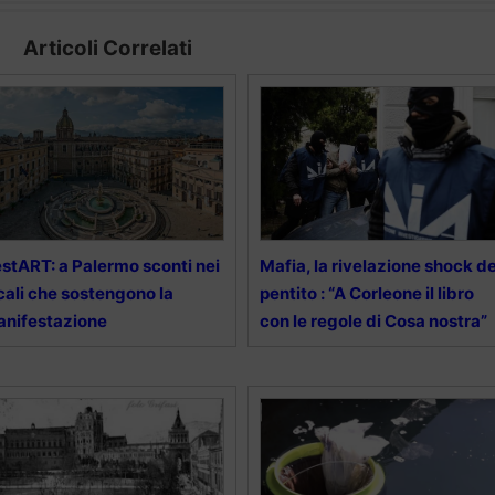
Articoli Correlati
stART: a Palermo sconti nei
Mafia, la rivelazione shock de
cali che sostengono la
pentito : “A Corleone il libro
nifestazione
con le regole di Cosa nostra”