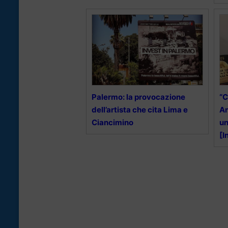
Palermo: la provocazione
“C
dell’artista che cita Lima e
An
Ciancimino
un
[I