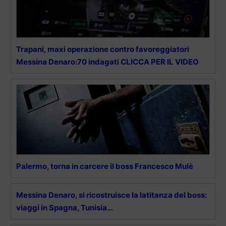
Trapani, maxi operazione contro favoreggiatori
Messina Denaro:70 indagati CLICCA PER IL VIDEO
Palermo, torna in carcere il boss Francesco Mulè
Messina Denaro, si ricostruisce la latitanza del boss:
viaggi in Spagna, Tunisia…