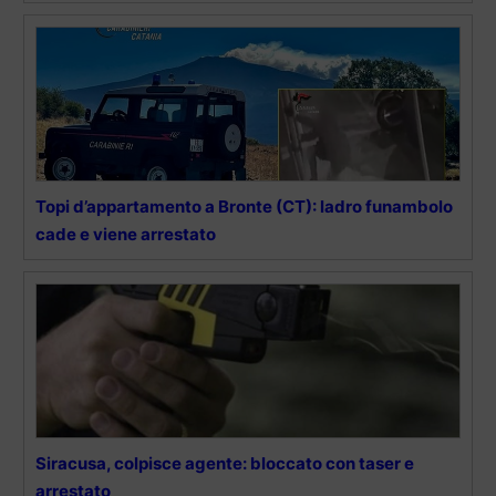
Topi d’appartamento a Bronte (CT): ladro funambolo
cade e viene arrestato
Siracusa, colpisce agente: bloccato con taser e
arrestato