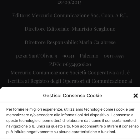
29/09/2015
Editore: Mercurio Comunicazione Soc. Coop. A.R.L.
Direttore Editoriale: Maurizio Scaglione
Direttore Responsabile: Maria Calabrese
p.zza Sant’Oliva, 9 – 90141 – Palermo – 091335557
P.IVA: 06334930820
Mercurio Comunicazione Società Cooperativa a r.l. è
iscritta al Registro degli Operatori di Comunicazione al
numero 26988
Gestisci Consenso Cookie
Sito gestito da
La Digitale srl
–
info@ladigitale.it
Per fornire le migliori esperienze, utilizziamo tecnologie come i cookie per
memorizzare e/o accedere alle informazioni del dispositivo. Il consenso a
queste tecnologie ci permetterà di elaborare dati come il comportamento di
navigazione o ID unici su questo sito. Non acconsentire o ritirare il consenso
può influire negativamente su alcune caratteristiche e funzioni.