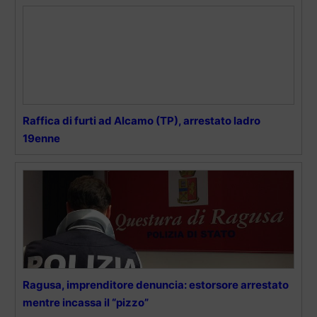
Raffica di furti ad Alcamo (TP), arrestato ladro
19enne
Ragusa, imprenditore denuncia: estorsore arrestato
mentre incassa il “pizzo”