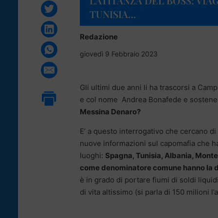
LATITANZA DEL BOSS: VIAG
TUNISIA…
Redazione
giovedì 9 Febbraio 2023
Gli ultimi due anni li ha trascorsi a Cam
e col nome Andrea Bonafede e sostenen
Messina Denaro?
E’ a questo interrogativo che cercano d
nuove informazioni sul capomafia che han
luoghi:
Spagna, Tunisia, Albania, Montene
come denominatore comune hanno la d
è in grado di portare fiumi di soldi liqui
di vita altissimo (si parla di 150 milioni l’