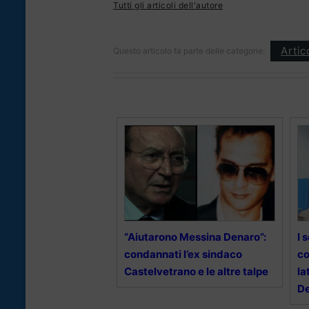
Tutti gli articoli dell'autore
Artic
Questo articolo fa parte delle categorie:
“Aiutarono Messina Denaro”:
I 
condannati l’ex sindaco
co
Castelvetrano e le altre talpe
la
D