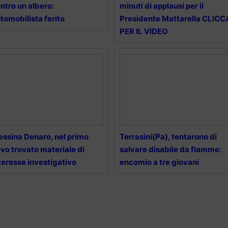
ntro un albero:
minuti di applausi per il
tomobilista ferito
Presidente Mattarella CLICC
PER IL VIDEO
ssina Denaro, nel primo
Terrasini(Pa), tentarono di
vo trovato materiale di
salvare disabile da fiamme:
teresse investigativo
encomio a tre giovani