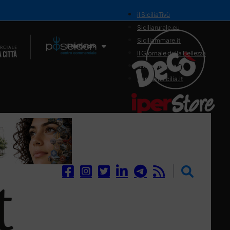
il SiciliaTivù
Siciliarurale.eu
Siciliammare.it
Il Network
Il Giornale della Bellezza
Siciliamedica.it
Sanitainsicilia.it