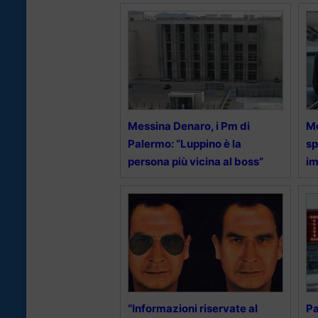
Messina Denaro, i Pm di
Me
Palermo: “Luppino è la
sp
persona più vicina al boss”
i
“Informazioni riservate al
Pa