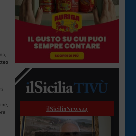
ano,
tteo
ti
ine,
ilSiciliaNews
24
ore