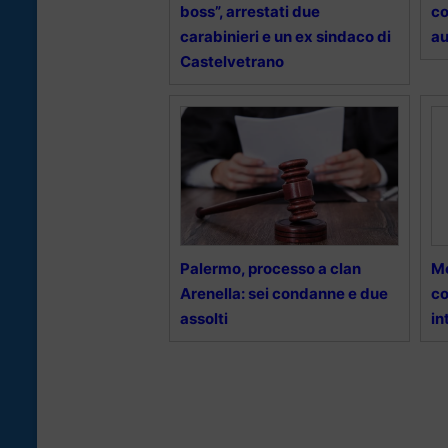
boss”, arrestati due
co
carabinieri e un ex sindaco di
au
Castelvetrano
Palermo, processo a clan
Me
Arenella: sei condanne e due
co
assolti
in