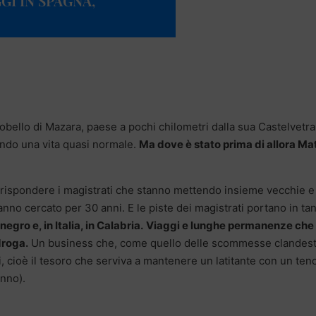
GI IN SPAGNA,
pobello di Mazara, paese a pochi chilometri dalla sua Castelvetr
do una vita quasi normale.
Ma dove è stato prima di allora Ma
i rispondere i magistrati che stanno mettendo insieme vecchie e
no cercato per 30 anni. E le piste dei magistrati portano in tan
gro e, in Italia, in Calabria.
Viaggi e lunghe permanenze che
roga.
Un business che, come quello delle scommesse clandest
di, cioè il tesoro che serviva a mantenere un latitante con un ten
anno).