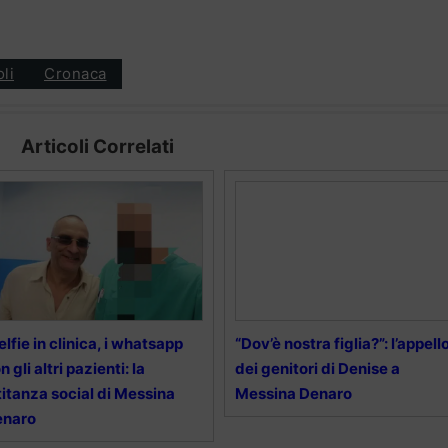
oli
Cronaca
Articoli Correlati
selfie in clinica, i whatsapp
“Dov’è nostra figlia?”: l’appell
n gli altri pazienti: la
dei genitori di Denise a
titanza social di Messina
Messina Denaro
enaro