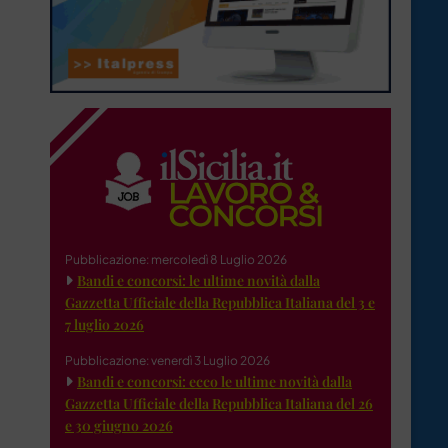
Pubblicazione: mercoledì 8 Luglio 2026
Bandi e concorsi: le ultime novità dalla
Gazzetta Ufficiale della Repubblica Italiana del 3 e
7 luglio 2026
Pubblicazione: venerdì 3 Luglio 2026
Bandi e concorsi: ecco le ultime novità dalla
Gazzetta Ufficiale della Repubblica Italiana del 26
e 30 giugno 2026