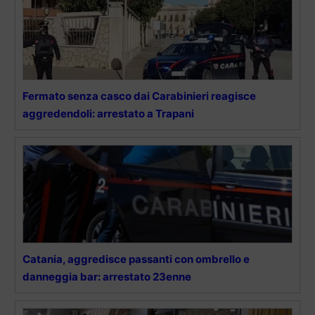
Fermato senza casco dai Carabinieri reagisce
aggredendoli: arrestato a Trapani
Catania, aggredisce passanti con ombrello e
danneggia bar: arrestato 23enne