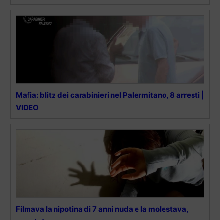
Mafia: blitz dei carabinieri nel Palermitano, 8 arresti |
VIDEO
Filmava la nipotina di 7 anni nuda e la molestava,