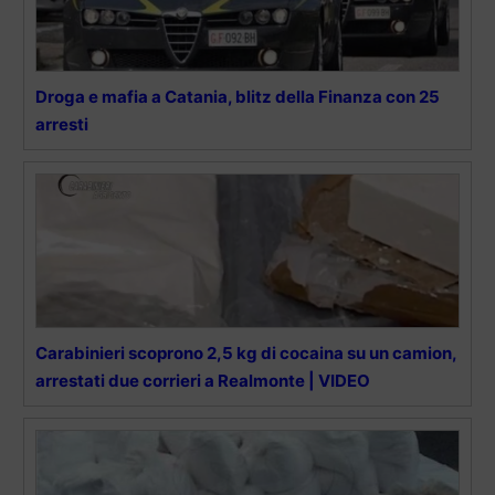
Droga e mafia a Catania, blitz della Finanza con 25
arresti
Carabinieri scoprono 2,5 kg di cocaina su un camion,
arrestati due corrieri a Realmonte | VIDEO