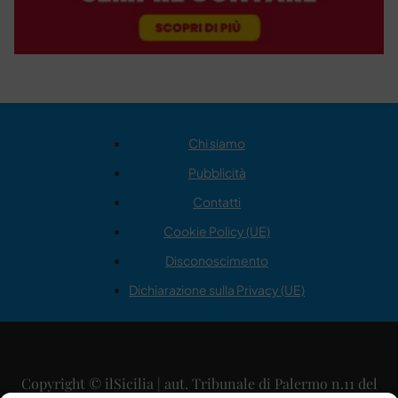
Chi siamo
Pubblicità
Contatti
Cookie Policy (UE)
Disconoscimento
Dichiarazione sulla Privacy (UE)
Copyright © ilSicilia | aut. Tribunale di Palermo n.11 del