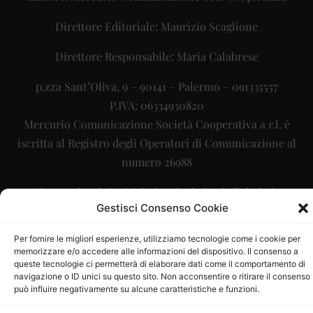
Direttore Editoriale: Maurizio Scaglione
Direttore Responsabile: Maria Calabrese
p.zza Sant’Oliva, 9 – 90141 – Palermo – 091335557
P.IVA: 06334930820
Mercurio Comunicazione Società Cooperativa a r.l. è
iscritta al Registro degli Operatori di Comunicazione al
numero 26988
Sito gestito da
La Digitale srl
–
info@ladigitale.it
Gestisci Consenso Cookie
Per fornire le migliori esperienze, utilizziamo tecnologie come i cookie per
memorizzare e/o accedere alle informazioni del dispositivo. Il consenso a
queste tecnologie ci permetterà di elaborare dati come il comportamento di
navigazione o ID unici su questo sito. Non acconsentire o ritirare il consenso
può influire negativamente su alcune caratteristiche e funzioni.