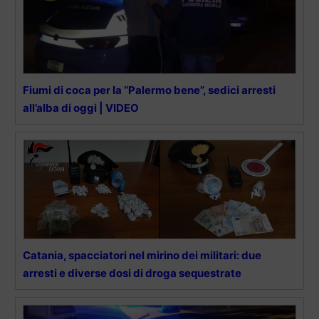
Fiumi di coca per la “Palermo bene”, sedici arresti
all’alba di oggi | VIDEO
Catania, spacciatori nel mirino dei militari: due
arresti e diverse dosi di droga sequestrate