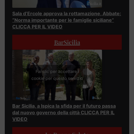
Sala d’Ercole approva la rottamazione, Abbate:
“Norma importante per le famiglie siciliane”
CLICCA PER IL VIDEO
BarSicilia
Fai clic per accettare i
cookie per questo servizio
Bar Sicilia, a Ispica la sfida per il futuro passa
dal nuovo governo della città CLICCA PER IL
VIDEO