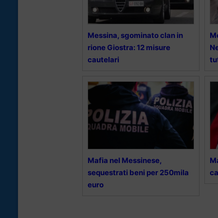
Messina, sgominato clan in
Me
rione Giostra: 12 misure
Ne
cautelari
tu
Mafia nel Messinese,
Ma
sequestrati beni per 250mila
ca
euro