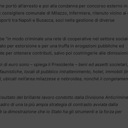
e portò all’arresto e poi alla condanna per concorso esterno in
 consigliere comunale di Milazzo, infermiere, ritenuto vicino ai 
apporti tra Napoli e Busacca, soci nella gestione di diverse
e “in modo criminale una rete di cooperative nel settore social
stato per estorsione e per una truffa in erogazioni pubbliche ed
e per ottenere contributi, salvo poi costringerle alle dimissioni
ni di euro sono
– spiega il Presidente
– beni ed assetti societari,
aunistiche, locali di pubblico intrattenimento, hotel, immobili (t
), ubicati nell’area milazzese e nebroidea, nonché il congelame
 risultato del brillante lavoro condotto dalla Divisione Anticrimin
adro di una la più ampia strategia di contrasto avviata dalla
 la dimostrazione che lo Stato ha gli strumenti e la forza per