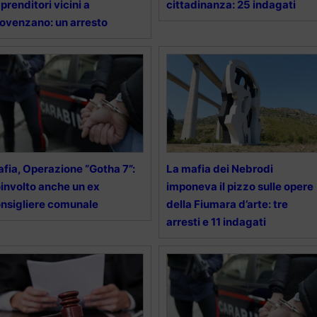
prenditori vicini a
cittadinanza: 25 indagati
ovenzano: un arresto
fia, Operazione “Gotha 7”:
La mafia dei Nebrodi
involto anche un ex
imponeva il pizzo sulle opere
nsigliere comunale
della Fiumara d’arte: tre
arresti e 11 indagati