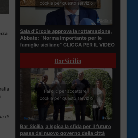
cookie per questo servizio
Sala d’Ercole approva la rottamazione,
enza
Abbate: “Norma importante per le
famiglie siciliane” CLICCA PER IL VIDEO
BarSicilia
mafia
Fai clic per accettare i
i
cookie per questo servizio
ia di
Bar Sicilia, a Ispica la sfida per il futuro
passa dal nuovo governo della città