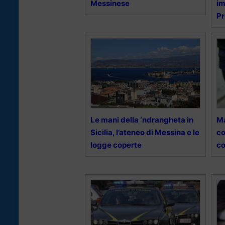
Messinese
im
Pr
Le mani della ‘ndrangheta in
Ma
Sicilia, l’ateneo di Messina e le
co
logge coperte
co