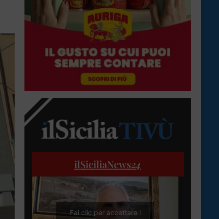
ilSiciliaNews
24
Fai clic per accettare i