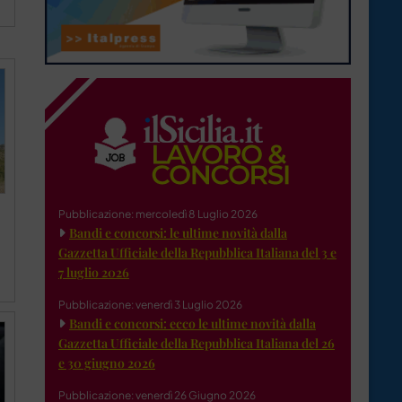
Pubblicazione: mercoledì 8 Luglio 2026
Bandi e concorsi: le ultime novità dalla
Gazzetta Ufficiale della Repubblica Italiana del 3 e
7 luglio 2026
Pubblicazione: venerdì 3 Luglio 2026
Bandi e concorsi: ecco le ultime novità dalla
Gazzetta Ufficiale della Repubblica Italiana del 26
e 30 giugno 2026
Pubblicazione: venerdì 26 Giugno 2026