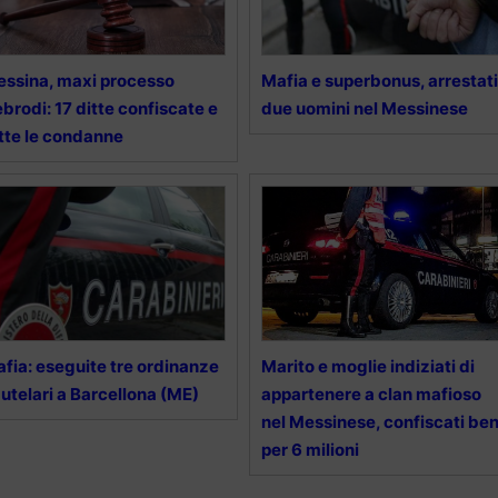
ssina, maxi processo
Mafia e superbonus, arrestati
brodi: 17 ditte confiscate e
due uomini nel Messinese
tte le condanne
fia: eseguite tre ordinanze
Marito e moglie indiziati di
utelari a Barcellona (ME)
appartenere a clan mafioso
nel Messinese, confiscati ben
per 6 milioni