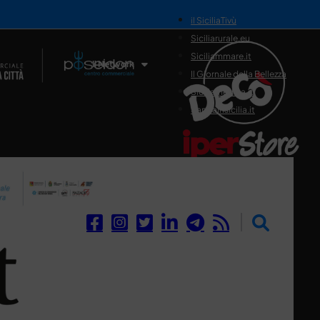
il SiciliaTivù
Siciliarurale.eu
Siciliammare.it
Il Network
Il Giornale della Bellezza
Siciliamedica.it
Sanitainsicilia.it