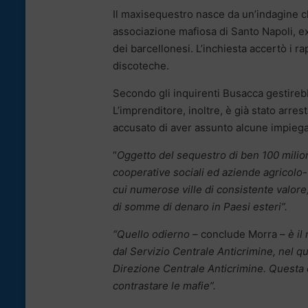
Il maxisequestro nasce da un’indagine ch
associazione mafiosa di Santo Napoli, ex
dei barcellonesi. L’inchiesta accertò i r
discoteche.
Secondo gli inquirenti Busacca gestirebb
L’imprenditore, inoltre, è già stato arre
accusato di aver assunto alcune impiegat
“
Oggetto del sequestro di ben 100 milio
cooperative sociali ed aziende agricolo-f
cui numerose ville di consistente valore
di somme di denaro in Paesi esteri”.
“Quello odierno –
conclude Morra –
è il
dal Servizio Centrale Anticrimine, nel qu
Direzione Centrale Anticrimine. Questa è
contrastare le mafie”.