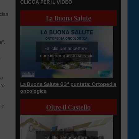
CLICCA PER IL VIDEO
clan
La Buona Salute
e”.
Fai clic per accettare i
cookie per questo servizio
.
ra
La Buona Salute 63° puntata: Ortopedia
nto
oncologica
Oltre il Castello
e e
Fai clic per accettare i