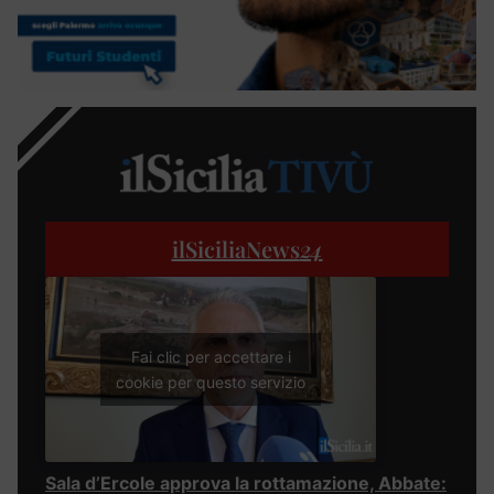
ilSiciliaNews
24
Fai clic per accettare i
cookie per questo servizio
Sala d’Ercole approva la rottamazione, Abbate: