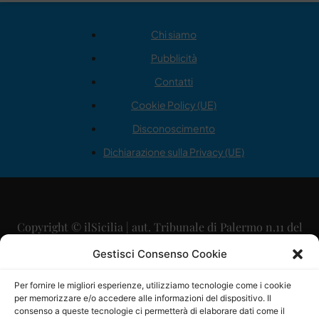
Chi siamo
Pubblicità
Contatti
Cookie Policy (UE)
Disconoscimento
Dichiarazione sulla Privacy (UE)
Copyright © ilSicilia | aut. Tribunale di Palermo n.11 del
29/09/2015
Gestisci Consenso Cookie
Editore: Mercurio Comunicazione Soc. Coop. A.R.L.
Per fornire le migliori esperienze, utilizziamo tecnologie come i cookie
per memorizzare e/o accedere alle informazioni del dispositivo. Il
Direttore Editoriale: Maurizio Scaglione
consenso a queste tecnologie ci permetterà di elaborare dati come il