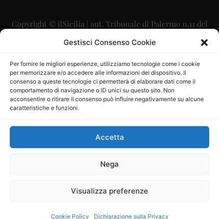
Copyright © ilSicilia | aut. Tribunale di Palermo n.11 del
29/09/2015
Gestisci Consenso Cookie
Editore: Mercurio Comunicazione Soc. Coop. A.R.L.
Per fornire le migliori esperienze, utilizziamo tecnologie come i cookie
per memorizzare e/o accedere alle informazioni del dispositivo. Il
Direttore Editoriale: Maurizio Scaglione
consenso a queste tecnologie ci permetterà di elaborare dati come il
comportamento di navigazione o ID unici su questo sito. Non
Direttore Responsabile: Maria Calabrese
acconsentire o ritirare il consenso può influire negativamente su alcune
caratteristiche e funzioni.
p.zza Sant’Oliva, 9 – 90141 – Palermo – 091335557
P.IVA: 06334930820
Accetta
Mercurio Comunicazione Società Cooperativa a r.l. è
iscritta al Registro degli Operatori di Comunicazione al
Nega
numero 26988
Visualizza preferenze
Sito gestito da
La Digitale srl
–
info@ladigitale.it
Cookie Policy
Dichiarazione sulla Privacy