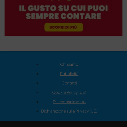
Chi siamo
Pubblicità
Contatti
Cookie Policy (UE)
Disconoscimento
Dichiarazione sulla Privacy (UE)