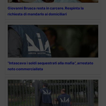
Giovanni Brusca resta in carcere. Respinta la
richiesta di mandarlo ai domiciliari
“Intascava i soldi sequestrati alla mafia”, arrestato
noto commercialista