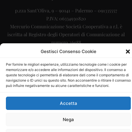
p.zza Sant’Oliva, 9 – 90141 – Palermo – 091335557
P.IVA: 06334930820
Mercurio Comunicazione Società Cooperativa a r.l. è
iscritta al Registro degli Operatori di Comunicazione al
numero 26988
Gestisci Consenso Cookie
Sito gestito da
La Digitale srl
–
info@ladigitale.it
Per fornire le migliori esperienze, utilizziamo tecnologie come i cookie per
memorizzare e/o accedere alle informazioni del dispositivo. Il consenso a
queste tecnologie ci permetterà di elaborare dati come il comportamento di
navigazione o ID unici su questo sito. Non acconsentire o ritirare il consenso
può influire negativamente su alcune caratteristiche e funzioni.
Accetta
Nega