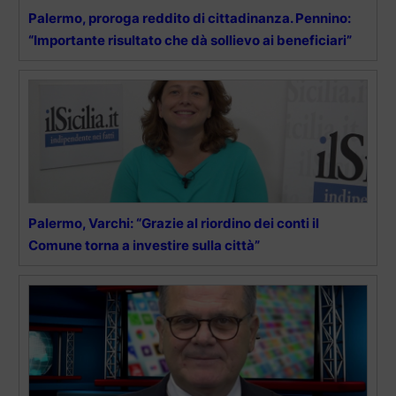
Palermo, proroga reddito di cittadinanza. Pennino:
“Importante risultato che dà sollievo ai beneficiari”
Palermo, Varchi: “Grazie al riordino dei conti il
Comune torna a investire sulla città”