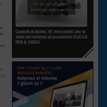
n
Fai clic per accettare i
cookie per questo servizio
l
 e
Castelli di Sicilia: 19 ‘mini guide’ per la
iù
sfida del turismo di prossimità CLICCA
PER IL VIDEO
ino
”;
; e