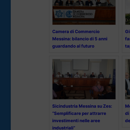
Camera di Commercio
Gi
Messina: bilancio di 5 anni
fa
guardando al futuro
ta
Sicindustria Messina su Zes:
Me
“Semplificare per attrarre
di
investimenti nelle aree
de
industriali”