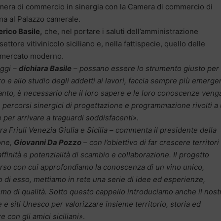
era di commercio in sinergia con la Camera di commercio di
na al Palazzo camerale.
rico Basile,
che, nel portare i saluti dell’amministrazione
ttore vitivinicolo siciliano e, nella fattispecie, quello delle
un mercato moderno.
oggi –
dichiara Basile
– possano essere lo strumento giusto per
ro e allo studio degli addetti ai lavori, faccia sempre più emerge
tanto, è necessario che il loro sapere e le loro conoscenze ven
re percorsi sinergici di progettazione e programmazione rivolti a
er arrivare a traguardi soddisfacenti
».
 Friuli Venezia Giulia e Sicilia – commenta il presidente della
one,
Giovanni Da Pozzo
– con l’obiettivo di far crescere territori
finità e potenzialità di scambio e collaborazione. Il progetto
corso con cui approfondiamo la conoscenza di un vino unico,
 di esso, mettiamo in rete una serie di idee ed esperienze,
ismo di qualità. Sotto questo cappello introduciamo anche il nost
e siti Unesco per valorizzare insieme territorio, storia ed
 con gli amici siciliani»
.