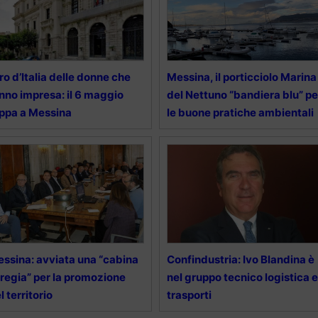
ro d’Italia delle donne che
Messina, il porticciolo Marina
nno impresa: il 6 maggio
del Nettuno “bandiera blu” pe
ppa a Messina
le buone pratiche ambientali
ssina: avviata una “cabina
Confindustria: Ivo Blandina è
 regia” per la promozione
nel gruppo tecnico logistica e
l territorio
trasporti