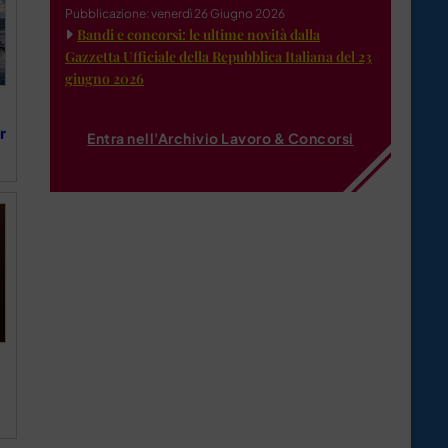
Pubblicazione: venerdì 26 Giugno 2026
Bandi e concorsi: le ultime novità dalla
Gazzetta Ufficiale della Repubblica Italiana del 23
giugno 2026
r
Entra nell'Archivio Lavoro & Concorsi