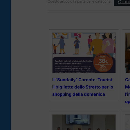
Cron
Questo articolo fa parte delle categorie:
Il “Sundaily” Caronte-Tourist:
C
il biglietto dello Stretto per lo
Me
shopping della domenica
l’
op