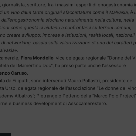
giornalista, scrittore, tra i massimi esperti di enogastronomia i
di un vino dalle tante originali sfaccettature come il Malvasia, è i
 dall’enogastronomia sfociano naturalmente nella cultura, nella
sioni come questa ci aiutano a confrontarci su terreni comuni,
o creare sviluppo: imprese e istituzioni, realtà locali, nazionali
di networking, basata sulla valorizzazione di uno dei caratteri p
Malvasia»
.
 camerale,
Flora Mondello
, vice delegata regionale “Donne del V
tutela del Mamertino Doc”, ha preso parte anche l’assessore
enzo Caruso.
ata da Filiputti, sono intervenuti Mauro Pollastri, presidente del
ta Urso, delegata regionale dell’associazione “Le donne del vino
ademy Albatros”; Pietrangelo Pettenò della “Marco Polo Project”
sterne e business development di Assocamerestero.