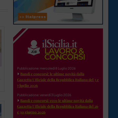
Pubblicazione: mercoledì 8 Luglio 2026
Bandi e concorsi: le ultime novità dalla
e
Gazzetta Ufficiale della Repubblica Italiana del 3 e
7 luglio 2026
Pubblicazione: venerdì 3 Luglio 2026
Bandi e concorsi: ecco le ultime novità dalla
Gazzetta Ufficiale della Repubblica Italiana del 26
e 30 giugno 2026