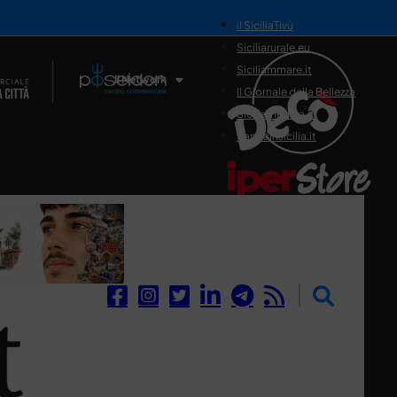
il SiciliaTivù
Siciliarurale.eu
Siciliammare.it
Il Network
Il Giornale della Bellezza
Siciliamedica.it
Sanitainsicilia.it