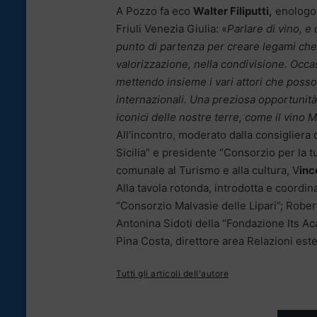
A Pozzo fa eco
Walter Filiputti,
enologo, 
Friuli Venezia Giulia: «
Parlare di vino, e 
punto di partenza per creare legami che
valorizzazione, nella condivisione. Occa
mettendo insieme i vari attori che posson
internazionali. Una preziosa opportunità 
iconici delle nostre terre, come il vino 
All’incontro, moderato dalla consigliera
Sicilia” e presidente “Consorzio per la 
comunale al Turismo e alla cultura, V
inc
Alla tavola rotonda, introdotta e coordin
“Consorzio Malvasie delle Lipari”; Rober
Antonina Sidoti della “Fondazione Its Ac
Pina Costa, direttore area Relazioni e
Tutti gli articoli dell'autore