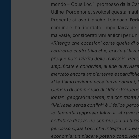
mondo – Opus Loci”, promosso dalla Cam
Udine-Pordenone, svoltosi questa matti
Presente ai lavori, anche il sindaco,
Fede
comunale, ha ricordato l’importanza del se
malvasie, considerati vini antichi per 
«
Ritengo che occasioni come quella di 
confronto costruttivo che, grazie al lavo
pregi e potenzialità delle malvasie. Per
amplificate e condivise, al fine di avvia
mercato ancora ampiamente espandibile p
«
Mettiamo insieme eccellenze comuni, tra
Camera di commercio di Udine-Porden
lontani geograficamente, ma con molte af
“Malvasia senza confini” è il felice per
fortemente rappresentativo e, attraverso
nell’ottica di favorire sempre più un tur
percorso Opus Loci, che integra imprese 
economia: un piacere poterlo condividere