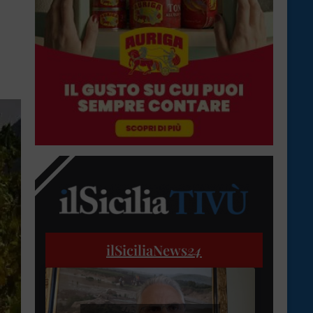
ilSiciliaNews
24