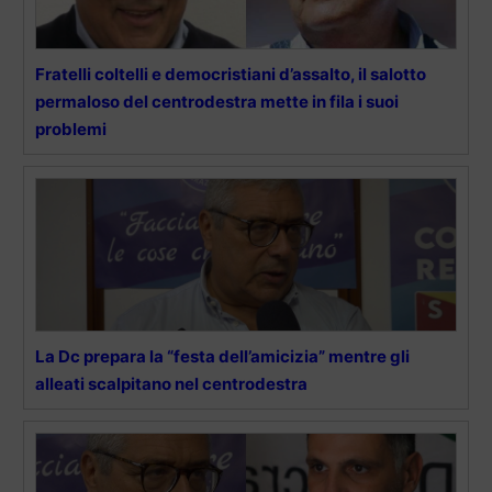
Fratelli coltelli e democristiani d’assalto, il salotto
permaloso del centrodestra mette in fila i suoi
problemi
La Dc prepara la “festa dell’amicizia” mentre gli
alleati scalpitano nel centrodestra