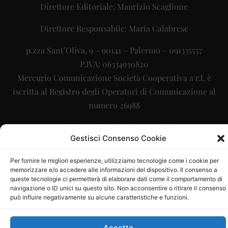
Direttore Editoriale: Maurizio Scaglione
Direttore Responsabile: Maria Calabrese
p.zza Sant’Oliva, 9 – 90141 – Palermo – 091335557
P.IVA: 06334930820
Mercurio Comunicazione Società Cooperativa a r.l. è
iscritta al Registro degli Operatori di Comunicazione al
numero 26988
Sito gestito da
La Digitale srl
–
info@ladigitale.it
Gestisci Consenso Cookie
Per fornire le migliori esperienze, utilizziamo tecnologie come i cookie per
memorizzare e/o accedere alle informazioni del dispositivo. Il consenso a
queste tecnologie ci permetterà di elaborare dati come il comportamento di
navigazione o ID unici su questo sito. Non acconsentire o ritirare il consenso
può influire negativamente su alcune caratteristiche e funzioni.
Accetta