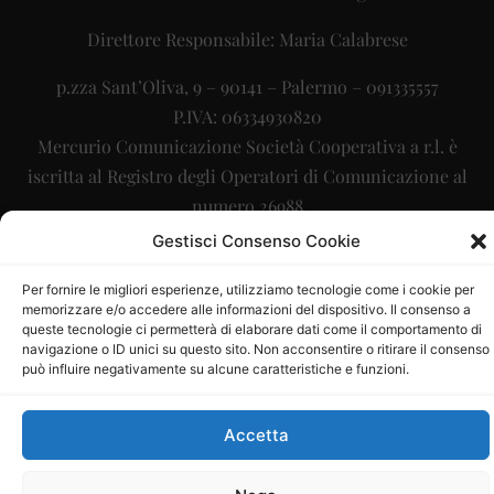
Direttore Responsabile: Maria Calabrese
p.zza Sant’Oliva, 9 – 90141 – Palermo – 091335557
P.IVA: 06334930820
Mercurio Comunicazione Società Cooperativa a r.l. è
iscritta al Registro degli Operatori di Comunicazione al
numero 26988
Gestisci Consenso Cookie
Sito gestito da
La Digitale srl
–
info@ladigitale.it
Per fornire le migliori esperienze, utilizziamo tecnologie come i cookie per
memorizzare e/o accedere alle informazioni del dispositivo. Il consenso a
queste tecnologie ci permetterà di elaborare dati come il comportamento di
navigazione o ID unici su questo sito. Non acconsentire o ritirare il consenso
può influire negativamente su alcune caratteristiche e funzioni.
Accetta