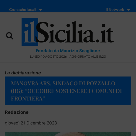
Cronache locali
Il Network
Fondato da Maurizio Scaglione
LUNEDÌ 10 AGOSTO 2026 - AGGIORNATO ALLE 11:20
La dichiarazione
MANOVRA ARS, SINDACO DI POZZALLO
(RG): “OCCORRE SOSTENERE I COMUNI DI
FRONTIERA”
Redazione
giovedì 21 Dicembre 2023