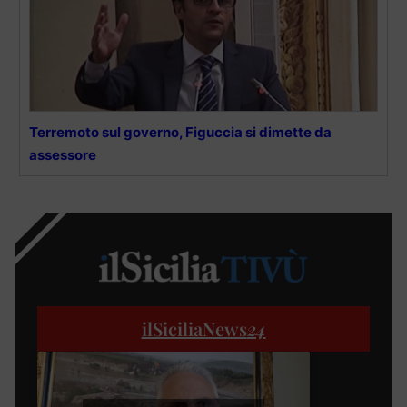
Terremoto sul governo, Figuccia si dimette da
assessore
ilSiciliaNews
24