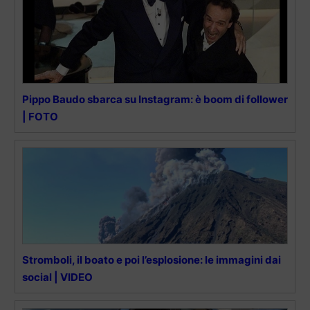
Pippo Baudo sbarca su Instagram: è boom di follower
| FOTO
Stromboli, il boato e poi l’esplosione: le immagini dai
social | VIDEO