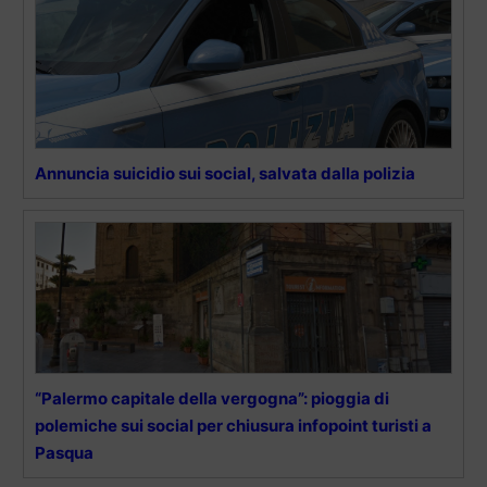
Annuncia suicidio sui social, salvata dalla polizia
“Palermo capitale della vergogna”: pioggia di
polemiche sui social per chiusura infopoint turisti a
Pasqua