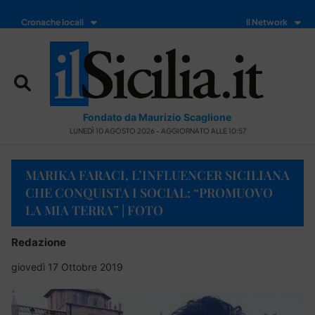
Cronache locali
Il Network
Fondato da Maurizio Scaglione
LUNEDÌ 10 AGOSTO 2026 - AGGIORNATO ALLE 10:57
MARIKA FARACI, L’INFLUENCER SICILIANA
CHE CONQUISTA I SOCIAL: “PROMUOVO
LA MIA TERRA” | FOTO
Redazione
giovedì 17 Ottobre 2019