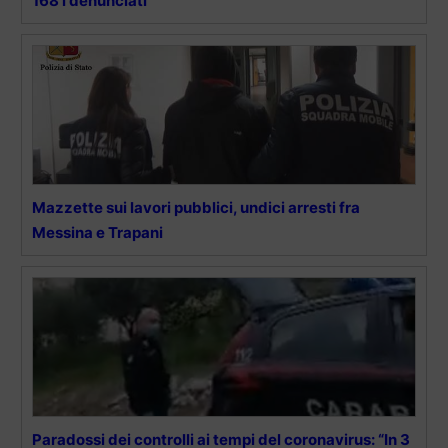
168 i denunciati
Mazzette sui lavori pubblici, undici arresti fra
Messina e Trapani
Paradossi dei controlli ai tempi del coronavirus: “In 3