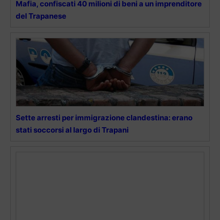
Mafia, confiscati 40 milioni di beni a un imprenditore
del Trapanese
Sette arresti per immigrazione clandestina: erano
stati soccorsi al largo di Trapani