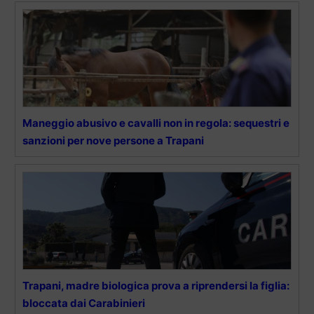
Maneggio abusivo e cavalli non in regola: sequestri e
sanzioni per nove persone a Trapani
Trapani, madre biologica prova a riprendersi la figlia:
bloccata dai Carabinieri