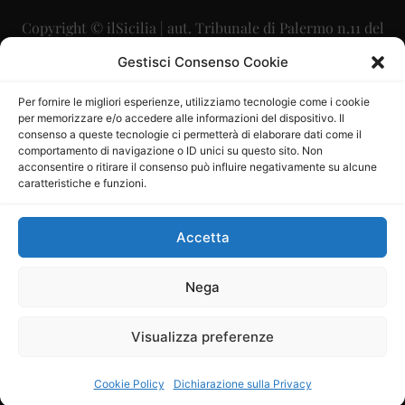
Copyright © ilSicilia | aut. Tribunale di Palermo n.11 del
29/09/2015
Gestisci Consenso Cookie
Editore: Mercurio Comunicazione Soc. Coop. A.R.L.
Per fornire le migliori esperienze, utilizziamo tecnologie come i cookie
per memorizzare e/o accedere alle informazioni del dispositivo. Il
Direttore Editoriale: Maurizio Scaglione
consenso a queste tecnologie ci permetterà di elaborare dati come il
comportamento di navigazione o ID unici su questo sito. Non
Direttore Responsabile: Maria Calabrese
acconsentire o ritirare il consenso può influire negativamente su alcune
caratteristiche e funzioni.
p.zza Sant’Oliva, 9 – 90141 – Palermo – 091335557
P.IVA: 06334930820
Accetta
Mercurio Comunicazione Società Cooperativa a r.l. è
iscritta al Registro degli Operatori di Comunicazione al
Nega
numero 26988
Visualizza preferenze
Sito gestito da
La Digitale srl
–
info@ladigitale.it
Cookie Policy
Dichiarazione sulla Privacy