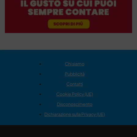
Chi siamo
Pubblicità
Contatti
Cookie Policy (UE)
Disconoscimento
Dichiarazione sulla Privacy (UE)