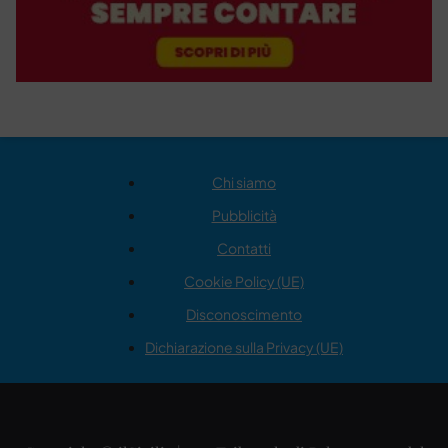
Chi siamo
Pubblicità
Contatti
Cookie Policy (UE)
Disconoscimento
Dichiarazione sulla Privacy (UE)