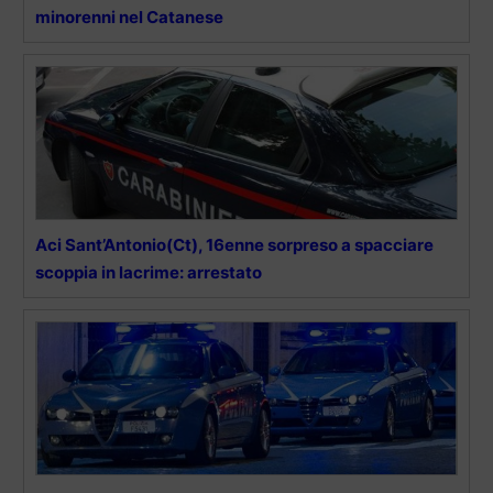
minorenni nel Catanese
Aci Sant’Antonio(Ct), 16enne sorpreso a spacciare
scoppia in lacrime: arrestato