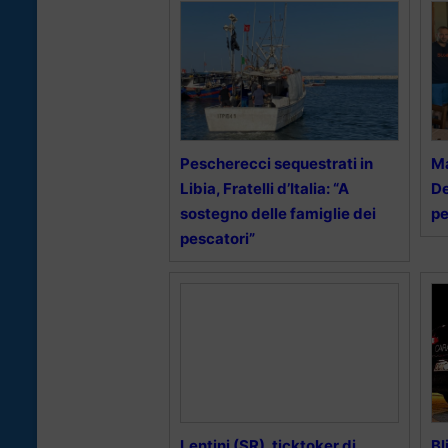
Pescherecci sequestrati in
Ma
Libia, Fratelli d’Italia: “A
De
sostegno delle famiglie dei
pe
pescatori”
Lentini (SR), ticktoker di
Bl