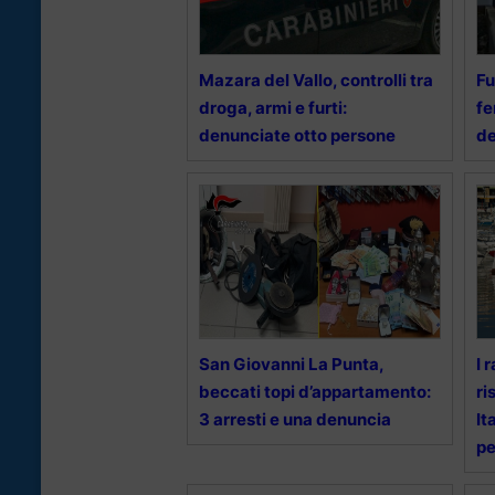
Mazara del Vallo, controlli tra
Fu
droga, armi e furti:
fe
denunciate otto persone
de
San Giovanni La Punta,
I 
beccati topi d’appartamento:
ri
3 arresti e una denuncia
It
pe