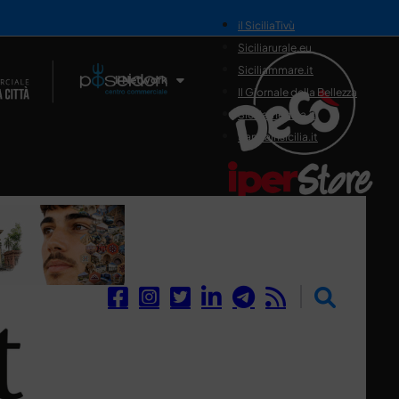
il SiciliaTivù
Siciliarurale.eu
Siciliammare.it
Il Network
Il Giornale della Bellezza
Siciliamedica.it
Sanitainsicilia.it