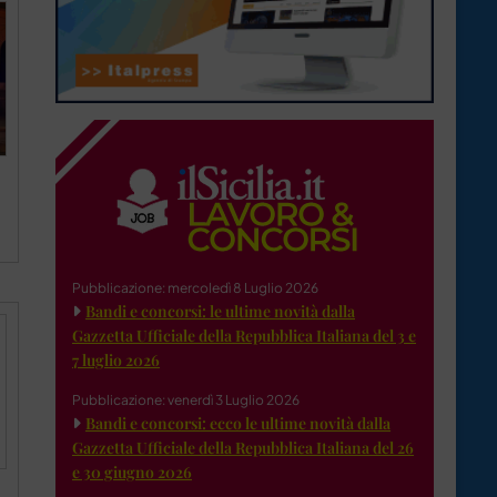
Pubblicazione: mercoledì 8 Luglio 2026
Bandi e concorsi: le ultime novità dalla
Gazzetta Ufficiale della Repubblica Italiana del 3 e
7 luglio 2026
Pubblicazione: venerdì 3 Luglio 2026
Bandi e concorsi: ecco le ultime novità dalla
Gazzetta Ufficiale della Repubblica Italiana del 26
e 30 giugno 2026