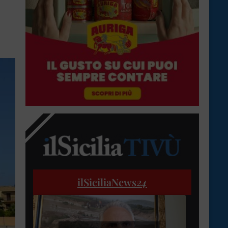
ilSiciliaNews
24