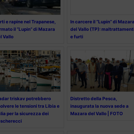
rti e rapine nel Trapanese,
In carcere il “Lupin” di Mazar
rmato il “Lupin” di Mazara
del Vallo (TP): maltrattament
l Vallo
e furti
radar triskav potrebbero
Distretto della Pesca,
solvere le tensioni tra Libia e
inaugurata la nuova sede a
alia per la sicurezza dei
Mazara del Vallo | FOTO
scherecci