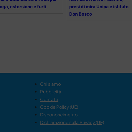
oga, estorsione e furti
presi di mira Unipa e istituto
Don Bosco
Chi siamo
Pubblicità
Contatti
Cookie Policy (UE)
Disconoscimento
Dichiarazione sulla Privacy (UE)