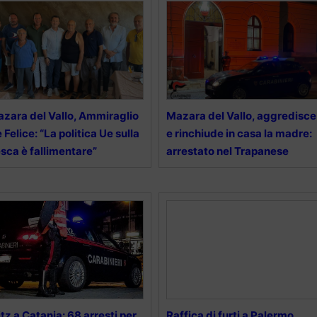
zara del Vallo, Ammiraglio
Mazara del Vallo, aggredisce
 Felice: “La politica Ue sulla
e rinchiude in casa la madre:
sca è fallimentare”
arrestato nel Trapanese
itz a Catania: 68 arresti per
Raffica di furti a Palermo,