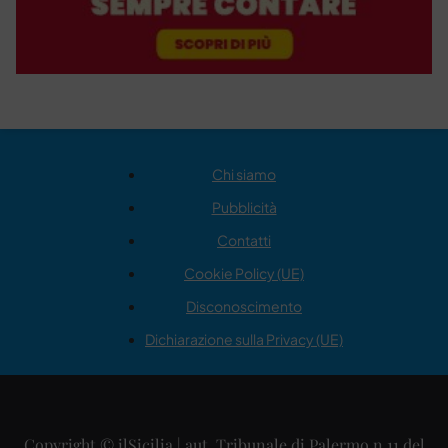
Chi siamo
Pubblicità
Contatti
Cookie Policy (UE)
Disconoscimento
Dichiarazione sulla Privacy (UE)
Copyright © ilSicilia | aut. Tribunale di Palermo n.11 del