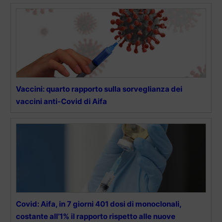
Vaccini: quarto rapporto sulla sorveglianza dei
vaccini anti-Covid di Aifa
Covid: Aifa, in 7 giorni 401 dosi di monoclonali,
costante all’1% il rapporto rispetto alle nuove