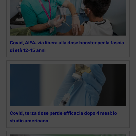
Covid, AIFA: via libera alla dose booster per la fascia
di età 12-15 anni
Covid, terza dose perde efficacia dopo 4 mesi: lo
studio americano