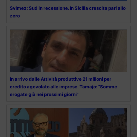
Svimez: Sud in recessione. In Sicilia crescita pari allo
zero
In arrivo dalle Attività produttive 21 milioni per
credito agevolato alle imprese, Tamajo: “Somme
erogate già nei prossimi giorni”