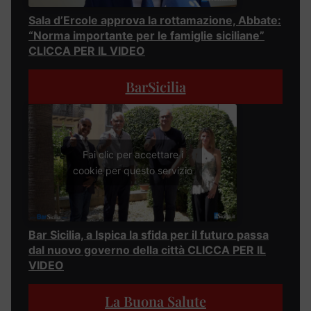
Sala d’Ercole approva la rottamazione, Abbate:
“Norma importante per le famiglie siciliane”
CLICCA PER IL VIDEO
BarSicilia
Fai clic per accettare i
cookie per questo servizio
Bar Sicilia, a Ispica la sfida per il futuro passa
dal nuovo governo della città CLICCA PER IL
VIDEO
La Buona Salute