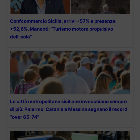
Confcommercio Sicilia, arrivi +57% e presenze
+52,6%. Manenti: “Turismo motore propulsivo
dell’isola”
Le città metropolitane siciliane invecchiano sempre
di più: Palermo, Catania e Messina segnano il record
“over 65-74”