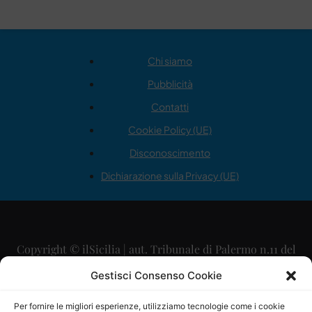
Chi siamo
Pubblicità
Contatti
Cookie Policy (UE)
Disconoscimento
Dichiarazione sulla Privacy (UE)
Copyright © ilSicilia | aut. Tribunale di Palermo n.11 del
29/09/2015
Gestisci Consenso Cookie
Editore: Mercurio Comunicazione Soc. Coop. A.R.L.
Per fornire le migliori esperienze, utilizziamo tecnologie come i cookie