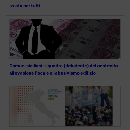
salato per tutti
Comuni siciliani: il quadro (deludente) del contrasto
all’evasione fiscale e l’abusivismo edilizio