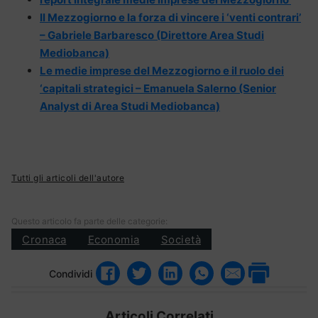
Il Mezzogiorno e la forza di vincere i ‘venti contrari’
– Gabriele Barbaresco (Direttore Area Studi
Mediobanca)
Le medie imprese del Mezzogiorno e il ruolo dei
‘capitali strategici – Emanuela Salerno (Senior
Analyst di Area Studi Mediobanca)
Tutti gli articoli dell'autore
Questo articolo fa parte delle categorie:
Cronaca
Economia
Società
Condividi
Articoli Correlati