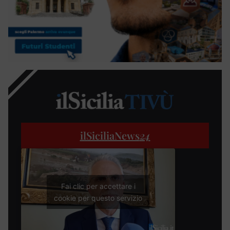
ilSiciliaNews
24
Fai clic per accettare i
cookie per questo servizio