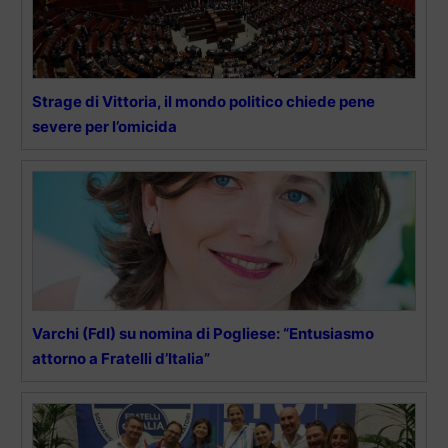
Strage di Vittoria, il mondo politico chiede pene
severe per l’omicida
Varchi (FdI) su nomina di Pogliese: “Entusiasmo
attorno a Fratelli d’Italia”