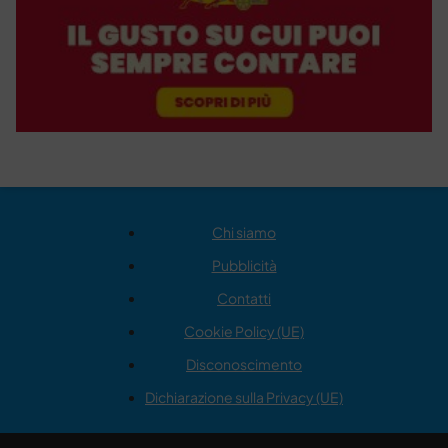
Chi siamo
Pubblicità
Contatti
Cookie Policy (UE)
Disconoscimento
Dichiarazione sulla Privacy (UE)