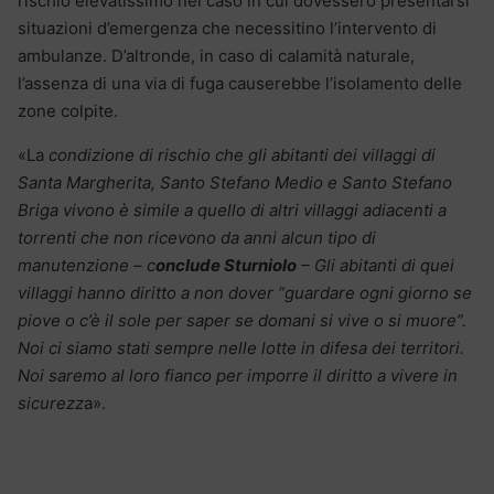
rischio elevatissimo nel caso in cui dovessero presentarsi
situazioni d’emergenza che necessitino l’intervento di
ambulanze. D’altronde, in caso di calamità naturale,
l’assenza di una via di fuga causerebbe l’isolamento delle
zone colpite.
«La
condizione di rischio che gli abitanti dei villaggi di
Santa Margherita, Santo Stefano Medio e Santo Stefano
Briga vivono è simile a quello di altri villaggi adiacenti a
torrenti che non ricevono da anni alcun tipo di
manutenzione – c
onclude Sturniolo
– Gli abitanti di quei
villaggi hanno diritto a non dover “guardare ogni giorno se
piove o c’è il sole per saper se domani si vive o si muore”.
Noi ci siamo stati sempre nelle lotte in difesa dei territori.
Noi saremo al loro fianco per imporre il diritto a vivere in
sicurezz
a».