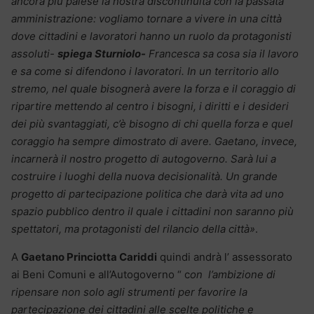
ancora più palese la nostra discontinuità con la passata
amministrazione: vogliamo tornare a vivere in una città
dove cittadini e lavoratori hanno un ruolo da protagonisti
assoluti-
spiega Sturniolo-
Francesca sa cosa sia il lavoro
e sa come si difendono i lavoratori. In un territorio allo
stremo, nel quale bisognerà avere la forza e il coraggio di
ripartire mettendo al centro i bisogni, i diritti e i desideri
dei più svantaggiati, c’è bisogno di chi quella forza e quel
coraggio ha sempre dimostrato di avere. Gaetano, invece,
incarnerà il nostro progetto di autogoverno. Sarà lui a
costruire i luoghi della nuova decisionalità. Un grande
progetto di partecipazione politica che darà vita ad uno
spazio pubblico dentro il quale i cittadini non saranno più
spettatori, ma protagonisti del rilancio della città»
.
A
Gaetano Princiotta Cariddi
quindi andrà l’ assessorato
ai Beni Comuni e all’Autogoverno “ c
on l’ambizione di
ripensare non solo agli strumenti per favorire la
partecipazione dei cittadini alle scelte politiche e