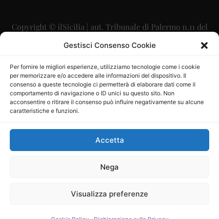
Copyright © ilSicilia | aut. Tribunale di Palermo n.11 del
29/09/2015
Gestisci Consenso Cookie
Editore: Mercurio Comunicazione Soc. Coop. A.R.L.
Per fornire le migliori esperienze, utilizziamo tecnologie come i cookie
per memorizzare e/o accedere alle informazioni del dispositivo. Il
Direttore Editoriale: Maurizio Scaglione
consenso a queste tecnologie ci permetterà di elaborare dati come il
comportamento di navigazione o ID unici su questo sito. Non
Direttore Responsabile: Maria Calabrese
acconsentire o ritirare il consenso può influire negativamente su alcune
caratteristiche e funzioni.
p.zza Sant’Oliva, 9 – 90141 – Palermo – 091335557
P.IVA: 06334930820
Accetta
Mercurio Comunicazione Società Cooperativa a r.l. è
iscritta al Registro degli Operatori di Comunicazione al
Nega
numero 26988
Visualizza preferenze
Sito gestito da
La Digitale srl
–
info@ladigitale.it