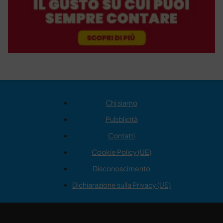
Chi siamo
Pubblicità
Contatti
Cookie Policy (UE)
Disconoscimento
Dichiarazione sulla Privacy (UE)