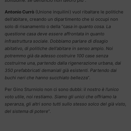
solitudine: se denuncio non lavoro più”.
Antonio Currò
(Unione inquilini) vuol ribaltare le politiche
dell’abitare, creando un dipartimento che si occupi non
solo di risanamento o della “c
asa in quanto cosa. La
questione casa deve essere affrontata in quanto
infrastruttura sociale. Dobbiamo parlare di disagio
abitativo, di politiche dell’abitare in senso ampio. Noi
potremmo già da adesso costruire 100 case senza
costruirne una, partendo dalla rigenerazione urbana, dai
350 prefabbricati demaniali già esistenti. Partendo dai
buchi neri che hanno succhiato bellezz
a”.
Per Gino Sturniolo non ci sono dubbi: i
l nostro è l’unico
voto utile, noi restiamo. Siamo gli unici che offriamo la
speranza, gli altri sono tutti sullo stesso solco del già visto,
del sistema di potere
”.