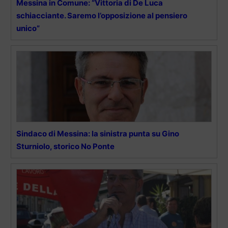
Messina in Comune: “Vittoria di De Luca
schiacciante. Saremo l’opposizione al pensiero
unico”
Sindaco di Messina: la sinistra punta su Gino
Sturniolo, storico No Ponte