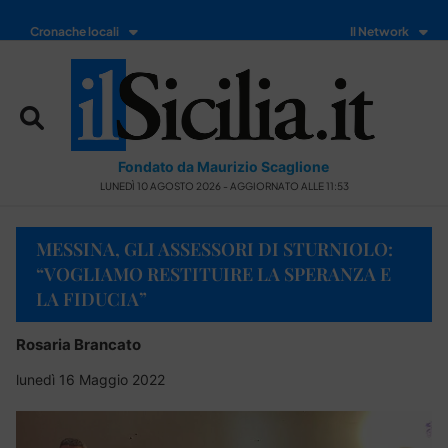
Cronache locali
Il Network
Fondato da Maurizio Scaglione
LUNEDÌ 10 AGOSTO 2026 - AGGIORNATO ALLE 11:53
MESSINA, GLI ASSESSORI DI STURNIOLO:
“VOGLIAMO RESTITUIRE LA SPERANZA E
LA FIDUCIA”
Rosaria Brancato
lunedì 16 Maggio 2022