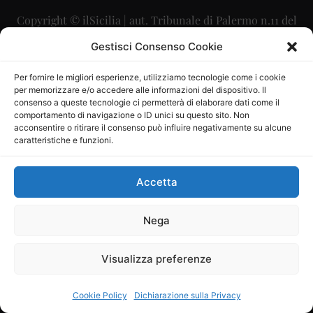
Copyright © ilSicilia | aut. Tribunale di Palermo n.11 del
29/09/2015
Gestisci Consenso Cookie
Editore: Mercurio Comunicazione Soc. Coop. A.R.L.
Per fornire le migliori esperienze, utilizziamo tecnologie come i cookie
per memorizzare e/o accedere alle informazioni del dispositivo. Il
Direttore Editoriale: Maurizio Scaglione
consenso a queste tecnologie ci permetterà di elaborare dati come il
comportamento di navigazione o ID unici su questo sito. Non
Direttore Responsabile: Maria Calabrese
acconsentire o ritirare il consenso può influire negativamente su alcune
caratteristiche e funzioni.
p.zza Sant’Oliva, 9 – 90141 – Palermo – 091335557
P.IVA: 06334930820
Accetta
Mercurio Comunicazione Società Cooperativa a r.l. è
iscritta al Registro degli Operatori di Comunicazione al
Nega
numero 26988
Visualizza preferenze
Sito gestito da
La Digitale srl
–
info@ladigitale.it
Cookie Policy
Dichiarazione sulla Privacy