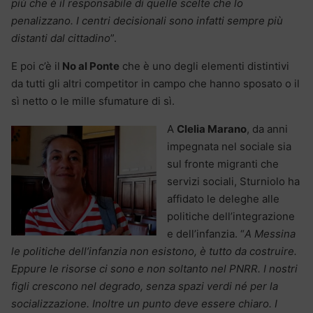
più che è il responsabile di quelle scelte che lo
penalizzano. I centri decisionali sono infatti sempre più
distanti dal cittadino
”.
E poi c’è il
No al Ponte
che è uno degli elementi distintivi
da tutti gli altri competitor in campo che hanno sposato o il
sì netto o le mille sfumature di sì.
A
Clelia Marano
, da anni
impegnata nel sociale sia
sul fronte migranti che
servizi sociali, Sturniolo ha
affidato le deleghe alle
politiche dell’integrazione
e dell’infanzia. “
A Messina
le politiche dell’infanzia non esistono, è tutto da costruire.
Eppure le risorse ci sono e non soltanto nel PNRR. I nostri
figli crescono nel degrado, senza spazi verdi né per la
socializzazione. Inoltre un punto deve essere chiaro. I