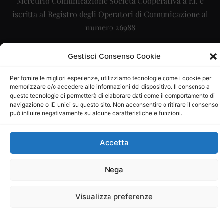
Mercurio Comunicazione Società Cooperativa a r.l. è
iscritta al Registro degli Operatori di Comunicazione al
numero 26988
Sito gestito da
La Digitale srl
–
info@ladigitale.it
Gestisci Consenso Cookie
Per fornire le migliori esperienze, utilizziamo tecnologie come i cookie per
memorizzare e/o accedere alle informazioni del dispositivo. Il consenso a
queste tecnologie ci permetterà di elaborare dati come il comportamento di
navigazione o ID unici su questo sito. Non acconsentire o ritirare il consenso
può influire negativamente su alcune caratteristiche e funzioni.
Accetta
Nega
Visualizza preferenze