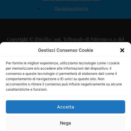
Disconoscimento
Copyright © ilSicilia | aut. Tribunale di Palermo n.11 del
29/09/2015
Gestisci Consenso Cookie
Editore: Mercurio Comunicazione Soc. Coop. A.R.L.
Per fornire le migliori esperienze, utilizziamo tecnologie come i cookie
per memorizzare e/o accedere alle informazioni del dispositivo. Il
Direttore Editoriale: Maurizio Scaglione
consenso a queste tecnologie ci permetterà di elaborare dati come il
comportamento di navigazione o ID unici su questo sito. Non
Direttore Responsabile: Maria Calabrese
acconsentire o ritirare il consenso può influire negativamente su alcune
caratteristiche e funzioni.
p.zza Sant’Oliva, 9 – 90141 – Palermo – 091335557
P.IVA: 06334930820
Accetta
Mercurio Comunicazione Società Cooperativa a r.l. è
iscritta al Registro degli Operatori di Comunicazione al
Nega
numero 26988