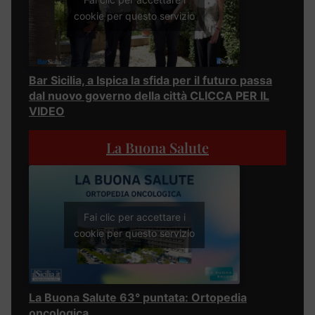
cookie per questo servizio
Bar Sicilia, a Ispica la sfida per il futuro passa
dal nuovo governo della città CLICCA PER IL
VIDEO
La Buona Salute
Fai clic per accettare i
cookie per questo servizio
La Buona Salute 63° puntata: Ortopedia
oncologica