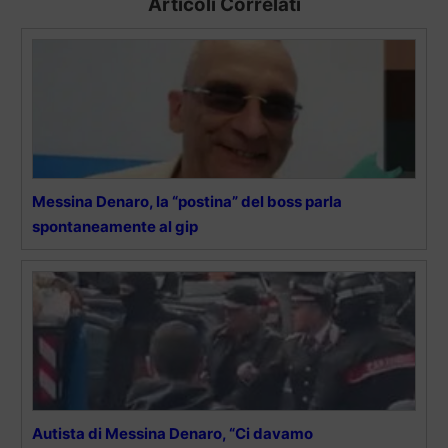
Articoli Correlati
Messina Denaro, la “postina” del boss parla
spontaneamente al gip
Autista di Messina Denaro, “Ci davamo