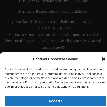
Direttore Editoriale: Maurizio Scaglione
Direttore Responsabile: Maria Calabrese
p.zza Sant’Oliva, 9 – 90141 – Palermo – 091335557
P.IVA: 06334930820
Mercurio Comunicazione Società Cooperativa a r.l. è
iscritta al Registro degli Operatori di Comunicazione al
numero 26988
Sito gestito da
La Digitale srl
–
info@ladigitale.it
Gestisci Consenso Cookie
Per fornire le migliori esperienze, utilizziamo tecnologie come i cookie per
memorizzare e/o accedere alle informazioni del dispositivo. Il consenso a
queste tecnologie ci permetterà di elaborare dati come il comportamento di
navigazione o ID unici su questo sito. Non acconsentire o ritirare il consenso
può influire negativamente su alcune caratteristiche e funzioni.
Accetta