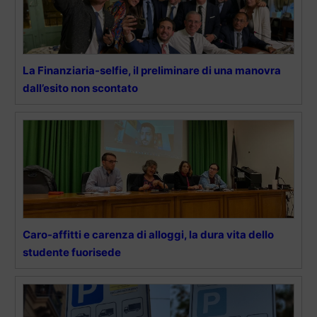
La Finanziaria-selfie, il preliminare di una manovra
dall’esito non scontato
Caro-affitti e carenza di alloggi, la dura vita dello
studente fuorisede