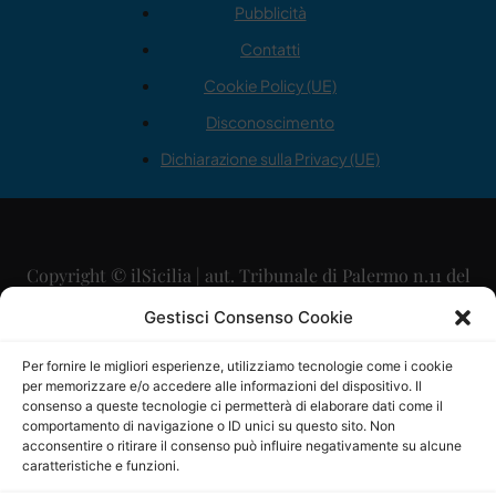
Pubblicità
Contatti
Cookie Policy (UE)
Disconoscimento
Dichiarazione sulla Privacy (UE)
Copyright © ilSicilia | aut. Tribunale di Palermo n.11 del
29/09/2015
Gestisci Consenso Cookie
Editore: Mercurio Comunicazione Soc. Coop. A.R.L.
Per fornire le migliori esperienze, utilizziamo tecnologie come i cookie
per memorizzare e/o accedere alle informazioni del dispositivo. Il
Direttore Editoriale: Maurizio Scaglione
consenso a queste tecnologie ci permetterà di elaborare dati come il
comportamento di navigazione o ID unici su questo sito. Non
Direttore Responsabile: Maria Calabrese
acconsentire o ritirare il consenso può influire negativamente su alcune
caratteristiche e funzioni.
p.zza Sant’Oliva, 9 – 90141 – Palermo – 091335557