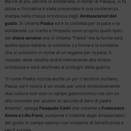
Ma c’è di più, perché la solidarietà, in tempi di Pasqua, si fa
dolce e l’iniziativa è stata presentata in una conferenza
stampa nella chiesa ortodossa dagli
Ambasciatori del
gusto
. Si chiama
Paska
ed è la colomba per la pace e la
solidarietà. La ricetta e l’impasto sono proprio quelli tipici
del
dolce ucraino
che si chiama “Paska” ma la forma sarà
quella tipica italiana, la colomba. La forma e la sostanza
che si uniscono in nome di un legame per la pace. Il
ricavato della vendita andrà interamente alla chiesa
ortodossa e sarà destinato ai profughi della guerra.
“
Il nome Paska ricorda anche un po’ il termine siciliano,
Pasca, ed il nostro è un modo per unire simbolicamente
due culture non solo in campo gastronomico ma con un
atto concreto per aiutare la raccolta di beni di padre
Amante
”, spiega
Pasquale Caliri
che insieme a
Francesco
Arena e Lillo Freni,
compone il tridente degli Ambasciatori
del gusto in campo spesso con iniziative di beneficenza e
per il sociale.