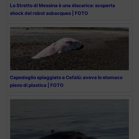
Lo Stretto di Messina è una discarica: scoperta
shock del robot subacqueo | FOTO
Capodoglio spiaggiato a Cefalù: aveva lo stomaco
pieno di plastica | FOTO