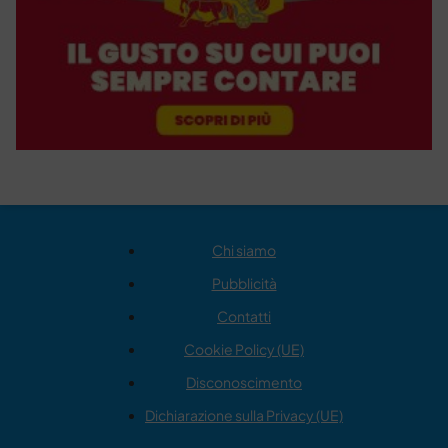
Chi siamo
Pubblicità
Contatti
Cookie Policy (UE)
Disconoscimento
Dichiarazione sulla Privacy (UE)