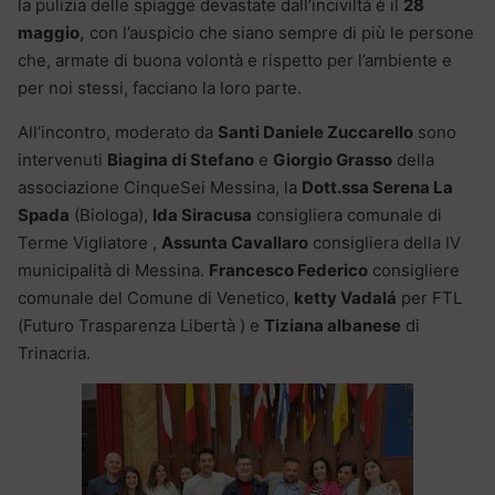
la pulizia delle spiagge devastate dall’inciviltà è il
28
maggio,
con l’auspicio che siano sempre di più le persone
che, armate di buona volontà e rispetto per l’ambiente e
per noi stessi, facciano la loro parte.
All’incontro, moderato da
Santi Daniele Zuccarello
sono
intervenuti
Biagina di Stefano
e
Giorgio Grasso
della
associazione CinqueSei Messina, la
Dott.ssa Serena La
Spada
(Biologa),
Ida Siracusa
consigliera comunale di
Terme Vigliatore ,
Assunta Cavallaro
consigliera della IV
municipalità di Messina.
Francesco Federico
consigliere
comunale del Comune di Venetico,
ketty Vadalá
per FTL
(Futuro Trasparenza Libertà ) e
Tiziana albanese
di
Trinacria.