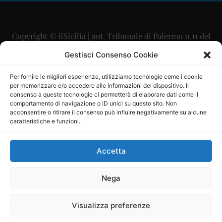
Copyright © ilSicilia | aut. Tribunale di Palermo n.11 del
29/09/2015
Gestisci Consenso Cookie
Editore: Mercurio Comunicazione Soc. Coop. A.R.L.
Per fornire le migliori esperienze, utilizziamo tecnologie come i cookie
per memorizzare e/o accedere alle informazioni del dispositivo. Il
Direttore Editoriale: Maurizio Scaglione
consenso a queste tecnologie ci permetterà di elaborare dati come il
comportamento di navigazione o ID unici su questo sito. Non
Direttore Responsabile: Maria Calabrese
acconsentire o ritirare il consenso può influire negativamente su alcune
caratteristiche e funzioni.
p.zza Sant’Oliva, 9 – 90141 – Palermo – 091335557
P.IVA: 06334930820
Accetta
Mercurio Comunicazione Società Cooperativa a r.l. è
iscritta al Registro degli Operatori di Comunicazione al
Nega
numero 26988
Visualizza preferenze
Sito gestito da
La Digitale srl
–
info@ladigitale.it