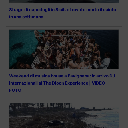
Strage di capodogli in Sicilia: trovato morto il quinto
in una settimana
Weekend di musica house a Favignana: in arrivo DJ
internazionali al The Djoon Experience | VIDEO –
FOTO