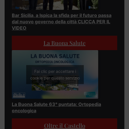
Bar Sicilia, a Ispica la sfida per il futuro passa
dal nuovo governo della città CLICCA PER IL
VIDEO
La Buona Salute
Fai clic per accettare i
cookie per questo servizio
La Buona Salute 63° puntata: Ortopedia
oncologica
Oltre il Castello